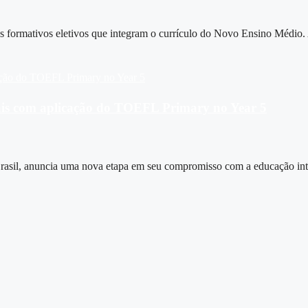
rios formativos eletivos que integram o currículo do Novo Ensino Médi
nais com aplicação do TOEFL Primary no Year 5
Brasil, anuncia uma nova etapa em seu compromisso com a educação int