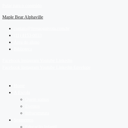
Pular para o conteúdo
Maple Bear Alphaville
contato@fernaogaivota.com.br
(11) 4153-0033
Área do aluno
Biblioteca
Facebook
Instagram
Youtube
Linkedin
Facebook
Instagram
Youtube
Linkedin
Envelope
Home
A Escola
Quem somos
Eventos
Infraestrutura
Segmentos
Educação Infantil