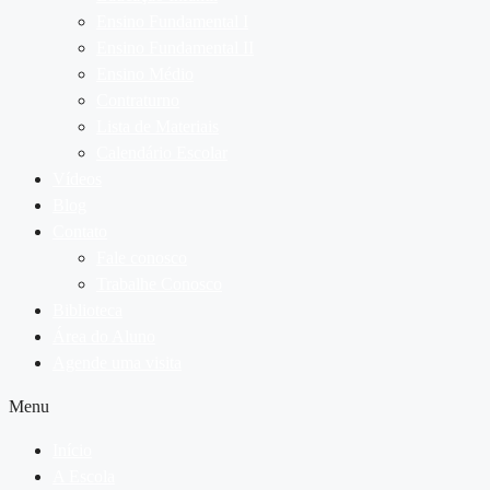
Ensino Fundamental I
Ensino Fundamental II
Ensino Médio
Contraturno
Lista de Materiais
Calendário Escolar
Vídeos
Blog
Contato
Fale conosco
Trabalhe Conosco
Biblioteca
Área do Aluno
Agende uma visita
Menu
Início
A Escola