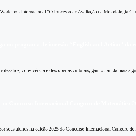
 Workshop Internacional “O Processo de Avaliação na Metodologia Ca
vaga no programa de imersão “English and Action” da
e desafios, convivência e descobertas culturais, ganhou ainda mais sign
o no Concurso Internacional Canguru de Matemática 
por seus alunos na edição 2025 do Concurso Internacional Canguru de