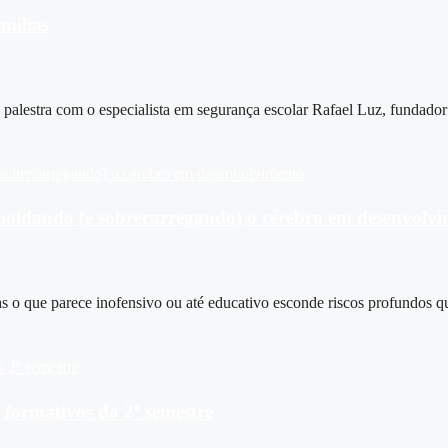
mílias
alestra com o especialista em segurança escolar Rafael Luz, fundado
á moldando (e sobrecarregando) o cérebro em desenvolv
as o que parece inofensivo ou até educativo esconde riscos profundos 
s formativos do 2º semestre