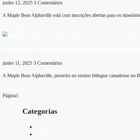
junho 12, 2025
3 Comentários
A Maple Bear Alphaville está com inscrições abertas para os itinerá
Saiba mais >
Maple Bear Alphaville amplia avaliações internacio
junho 11, 2025
3 Comentários
A Maple Bear Alphaville, pioneira no ensino bilíngue canadense no 
Saiba mais >
Página
1
Página
2
Página
3
Página
4
Página
5
Categorias
Assembleia FG
Cardápio