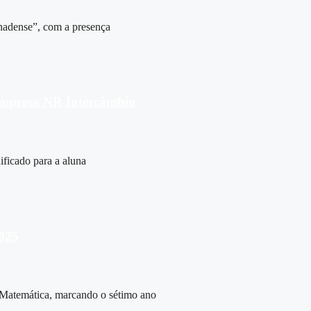
nadense”, com a presença
 empresa NR Intercâmbio
ificado para a aluna
2025
 Matemática, marcando o sétimo ano