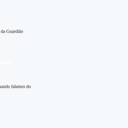
r da Guardião
imento
quando falamos do