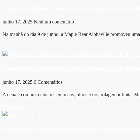
Segurança Digital: uma conversa necessária com as fa
junho 17, 2025
Nenhum comentário
Na manhã do dia 9 de junho, a Maple Bear Alphaville promoveu uma p
Saiba mais >
Hiperconexão e infância: como o excesso de tela est
junho 17, 2025
6 Comentários
A cena é comum: celulares em mãos, olhos fixos, rolagem infinita. M
Saiba mais >
Maple Bear Alphaville abre inscrições para itinerário