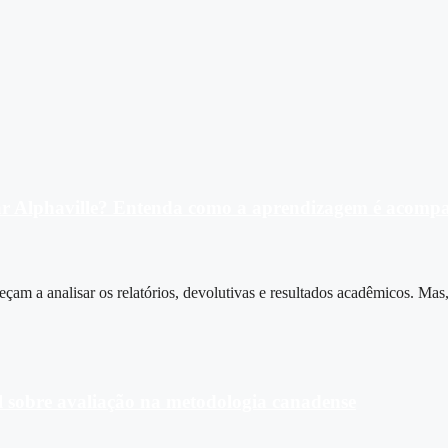
ar Alphaville? Entenda como a aprendizagem é acomp
çam a analisar os relatórios, devolutivas e resultados acadêmicos. Mas
l sobre avaliação na metodologia canadense