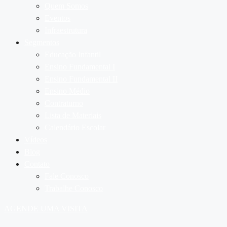
Quem Somos
Eventos
Infraestrutura
Segmentos
Educação Infantil
Ensino Fundamental I
Ensino Fundamental II
Ensino Médio
Contraturno
Lista de Materiais
Calendário Escolar
Vídeos
Blog
Contato
Fale Conosco
Trabalhe Conosco
AGENDE UMA VISITA