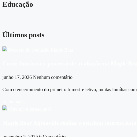
Educação
Últimos posts
Como funciona o processo de avaliação na Maple Be
junho 17, 2026
Nenhum comentário
Com o encerramento do primeiro trimestre letivo, muitas famílias come
Saiba mais >
Maple Bear Alphaville realiza workshop internaciona
novembro 5, 2025
6 Comentários