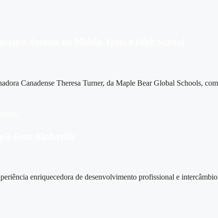
prática docente no Middle Years e High School
einadora Canadense Theresa Turner, da Maple Bear Global Schools, com
ple Bear Alphaville
eriência enriquecedora de desenvolvimento profissional e intercâmbio 