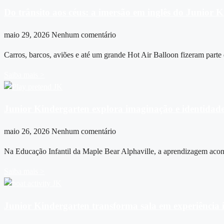
Do trânsito aos céus: a imersão em inglês do Junior
maio 29, 2026
Nenhum comentário
Carros, barcos, aviões e até um grande Hot Air Balloon fizeram parte
Saiba mais >
Junior Kindergarten explora imaginação e identidade
maio 26, 2026
Nenhum comentário
Na Educação Infantil da Maple Bear Alphaville, a aprendizagem aconte
Saiba mais >
Junior Kindergarten transforma sala em experiência i