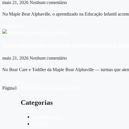
maio 21, 2026
Nenhum comentário
Na Maple Bear Alphaville, o aprendizado na Educação Infantil aconte
Saiba mais >
Como experiências sensoriais contribuem para a apr
maio 21, 2026
Nenhum comentário
No Bear Care e Toddler da Maple Bear Alphaville — turmas que atend
Saiba mais >
Página
1
Página
2
Página
3
Página
4
Página
5
Categorias
Assembleia FG
Cardápio