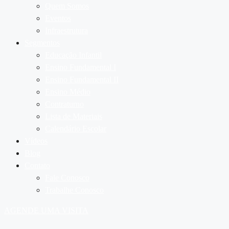
Quem Somos
Eventos
Infraestrutura
Segmentos
Educação Infantil
Ensino Fundamental I
Ensino Fundamental II
Ensino Médio
Contraturno
Lista de Materiais
Calendário Escolar
Vídeos
Blog
Contato
Fale Conosco
Trabalhe Conosco
AGENDE UMA VISITA