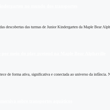
 Kindergarten no mundo dos transportes
 das descobertas das turmas de Junior Kindergarten da Maple Bear Alph
 por meio do play pretend na Maple Bear Alphaville
ce de forma ativa, significativa e conectada ao universo da infância. 
mersiva sobre transportes aquáticos