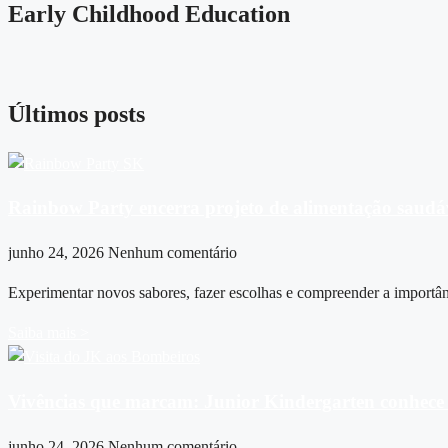
Early Childhood Education
Últimos posts
Rainbow Party encerra projeto de alimentação saudá
junho 24, 2026
Nenhum comentário
Experimentar novos sabores, fazer escolhas e compreender a importân
Saiba mais >
Vivências que marcam: Junior Kindergarten conhece
junho 24, 2026
Nenhum comentário