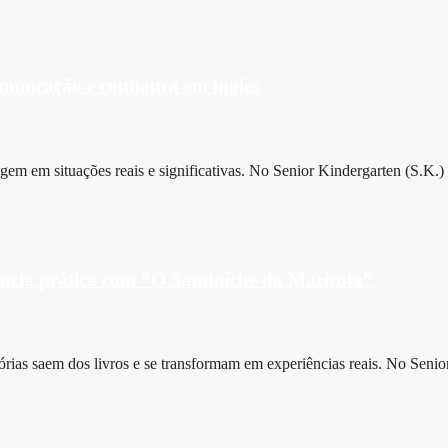
municação e confiança em inglês
m em situações reais e significativas. No Senior Kindergarten (S.K.)
iência prática com “O Sanduíche da Maricota”
tórias saem dos livros e se transformam em experiências reais. No Senio