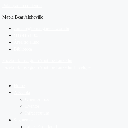
Pular para o conteúdo
Maple Bear Alphaville
contato@fernaogaivota.com.br
(11) 4153-0033
Área do aluno
Biblioteca
Facebook
Instagram
Youtube
Linkedin
Facebook
Instagram
Youtube
Linkedin
Envelope
Home
A Escola
Quem somos
Eventos
Infraestrutura
Segmentos
Educação Infantil