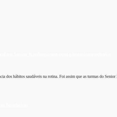
vel no Senior Kindergarten com piquenique coletivo
cia dos hábitos saudáveis na rotina. Foi assim que as turmas do Senio
 os bombeiros