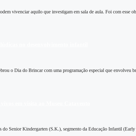
dem vivenciar aquilo que investigam em sala de aula. Foi com esse ob
lúdicas no desenvolvimento infantil
ebrou o Dia do Brincar com uma programação especial que envolveu bri
 vivos em visita ao Museu Catavento
os do Senior Kindergarten (S.K.), segmento da Educação Infantil (Earl