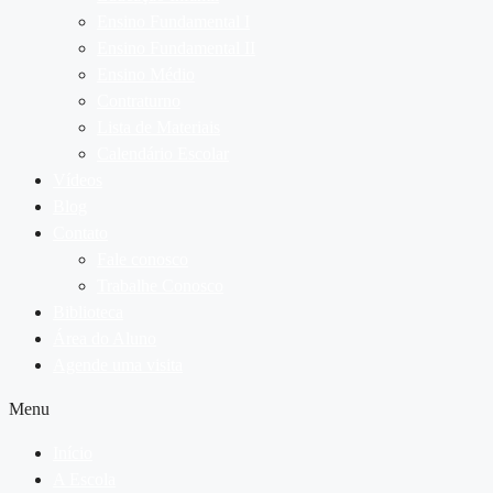
Ensino Fundamental I
Ensino Fundamental II
Ensino Médio
Contraturno
Lista de Materiais
Calendário Escolar
Vídeos
Blog
Contato
Fale conosco
Trabalhe Conosco
Biblioteca
Área do Aluno
Agende uma visita
Menu
Início
A Escola