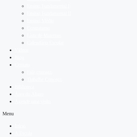
Ensino Fundamental I
Ensino Fundamental II
Ensino Médio
Contraturno
Lista de Materiais
Calendário Escolar
Vídeos
Blog
Contato
Fale conosco
Trabalhe Conosco
Biblioteca
Área do Aluno
Agende uma visita
Menu
Início
A Escola