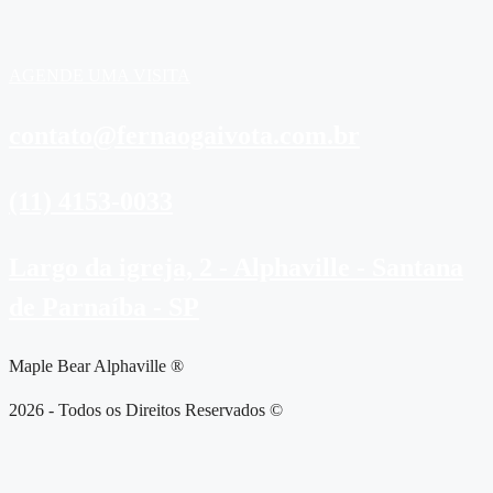
AGENDE UMA VISITA
contato@fernaogaivota.com.br
(11) 4153-0033
Largo da igreja, 2 - Alphaville - Santana
de Parnaíba - SP
Maple Bear Alphaville ®
2026 - Todos os Direitos Reservados ©