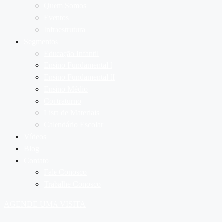
Quem Somos
Eventos
Infraestrutura
Segmentos
Educação Infantil
Ensino Fundamental I
Ensino Fundamental II
Ensino Médio
Contraturno
Lista de Materiais
Calendário Escolar
Vídeos
Blog
Contato
Fale Conosco
Trabalhe Conosco
AGENDE UMA VISITA