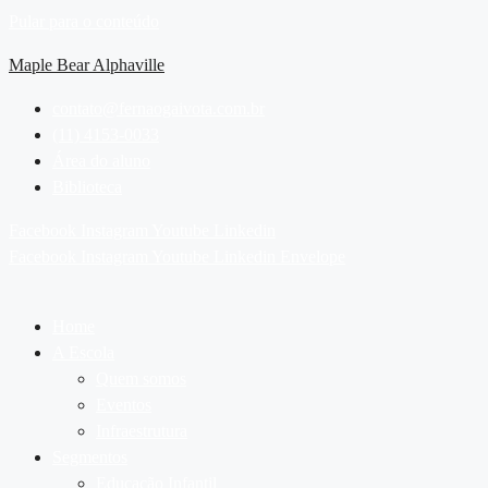
Pular para o conteúdo
Maple Bear Alphaville
contato@fernaogaivota.com.br
(11) 4153-0033
Área do aluno
Biblioteca
Facebook
Instagram
Youtube
Linkedin
Facebook
Instagram
Youtube
Linkedin
Envelope
Home
A Escola
Quem somos
Eventos
Infraestrutura
Segmentos
Educação Infantil