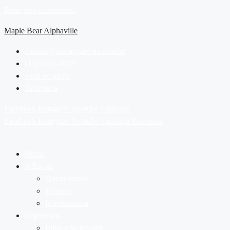
Pular para o conteúdo
Maple Bear Alphaville
contato@fernaogaivota.com.br
(11) 4153-0033
Área do aluno
Biblioteca
Facebook
Instagram
Youtube
Linkedin
Facebook
Instagram
Youtube
Linkedin
Envelope
Home
A Escola
Quem somos
Eventos
Infraestrutura
Segmentos
Educação Infantil