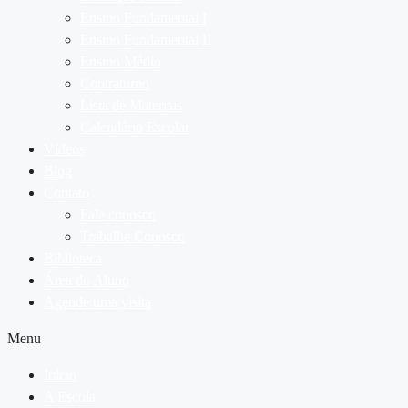
Ensino Fundamental I
Ensino Fundamental II
Ensino Médio
Contraturno
Lista de Materiais
Calendário Escolar
Vídeos
Blog
Contato
Fale conosco
Trabalhe Conosco
Biblioteca
Área do Aluno
Agende uma visita
Menu
Início
A Escola