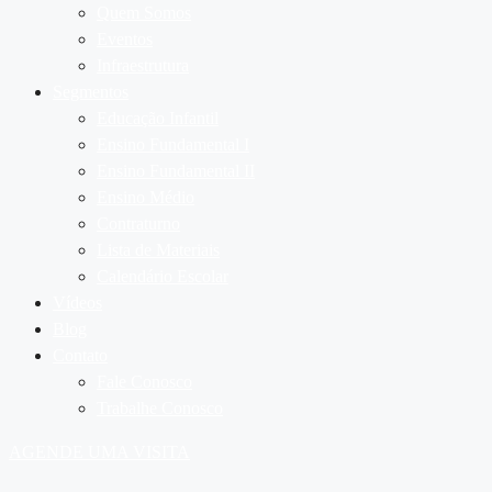
Quem Somos
Eventos
Infraestrutura
Segmentos
Educação Infantil
Ensino Fundamental I
Ensino Fundamental II
Ensino Médio
Contraturno
Lista de Materiais
Calendário Escolar
Vídeos
Blog
Contato
Fale Conosco
Trabalhe Conosco
AGENDE UMA VISITA