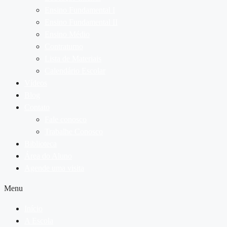
Ensino Fundamental I
Ensino Fundamental II
Ensino Médio
Contraturno
Lista de Materiais
Calendário Escolar
Vídeos
Blog
Contato
Fale conosco
Trabalhe Conosco
Biblioteca
Área do Aluno
Agende uma visita
Menu
Início
A Escola