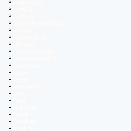
Comportamento
Covid-19
Diferencial
Early Childhood Education
Educação
Educação Infantil
Elementary
Ensino Fundamental I
Ensino Fundamental II
Ensino Médio
Esporte
Evento
Evento social
Férias
Geekie
High School
Integral
Metodologia
Middle Years