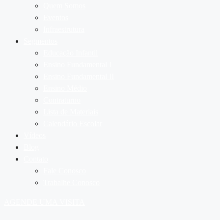
Quem Somos
Eventos
Infraestrutura
Segmentos
Educação Infantil
Ensino Fundamental I
Ensino Fundamental II
Ensino Médio
Contraturno
Lista de Materiais
Calendário Escolar
Vídeos
Blog
Contato
Fale Conosco
Trabalhe Conosco
AGENDE UMA VISITA