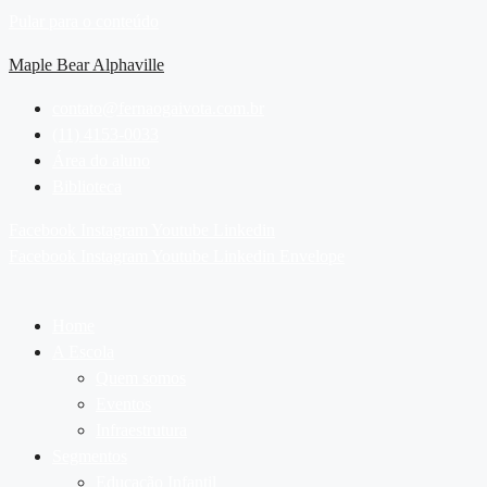
Pular para o conteúdo
Maple Bear Alphaville
contato@fernaogaivota.com.br
(11) 4153-0033
Área do aluno
Biblioteca
Facebook
Instagram
Youtube
Linkedin
Facebook
Instagram
Youtube
Linkedin
Envelope
Home
A Escola
Quem somos
Eventos
Infraestrutura
Segmentos
Educação Infantil