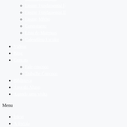
Ensino Fundamental I
Ensino Fundamental II
Ensino Médio
Contraturno
Lista de Materiais
Calendário Escolar
Vídeos
Blog
Contato
Fale conosco
Trabalhe Conosco
Biblioteca
Área do Aluno
Agende uma visita
Menu
Início
A Escola