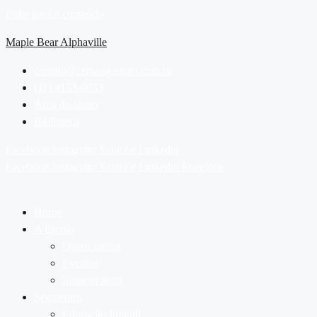
Pular para o conteúdo
Maple Bear Alphaville
contato@fernaogaivota.com.br
(11) 4153-0033
Área do aluno
Biblioteca
Facebook
Instagram
Youtube
Linkedin
Facebook
Instagram
Youtube
Linkedin
Envelope
Home
A Escola
Quem somos
Eventos
Infraestrutura
Segmentos
Educação Infantil