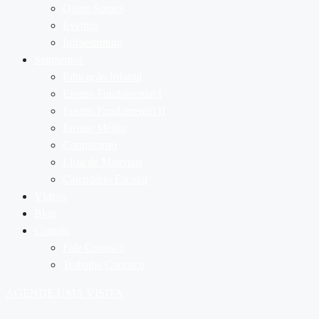
Quem Somos
Eventos
Infraestrutura
Segmentos
Educação Infantil
Ensino Fundamental I
Ensino Fundamental II
Ensino Médio
Contraturno
Lista de Materiais
Calendário Escolar
Vídeos
Blog
Contato
Fale Conosco
Trabalhe Conosco
AGENDE UMA VISITA