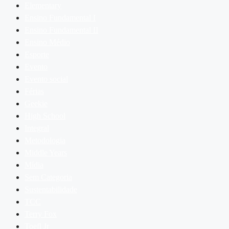
Elementary
Ensino Fundamental I
Ensino Fundamental II
Ensino Médio
Esporte
Evento
Evento social
Férias
Geekie
High School
Integral
Metodologia
Middle Years
Mídia
Sem Categoria
Sustentabilidade
TCC
Terry Fox
Toefl Jr