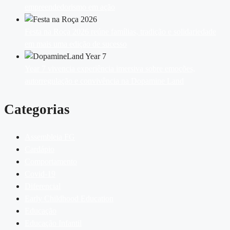
empreendedorismo em ação
Festa na Roça 2026 reúne famílias, tradição e solidariedade
em mais uma edição de sucesso
Year 7 vivencia experiência imersiva sobre emoções,
autorregulação e convivência na Dopamine Land
Categorias
Assembleia FG
Cardápio
Comportamento
Covid-19
Diferencial
Early Childhood Education
Educação
Educação Infantil