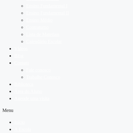
Ensino Fundamental I
Ensino Fundamental II
Ensino Médio
Contraturno
Lista de Materiais
Calendário Escolar
Vídeos
Blog
Contato
Fale conosco
Trabalhe Conosco
Biblioteca
Área do Aluno
Agende uma visita
Menu
Início
A Escola