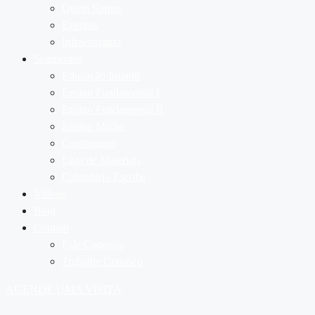
Quem Somos
Eventos
Infraestrutura
Segmentos
Educação Infantil
Ensino Fundamental I
Ensino Fundamental II
Ensino Médio
Contraturno
Lista de Materiais
Calendário Escolar
Vídeos
Blog
Contato
Fale Conosco
Trabalhe Conosco
AGENDE UMA VISITA