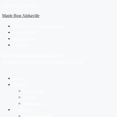
Pular para o conteúdo
Maple Bear Alphaville
contato@fernaogaivota.com.br
(11) 4153-0033
Área do aluno
Biblioteca
Facebook
Instagram
Youtube
Linkedin
Facebook
Instagram
Youtube
Linkedin
Envelope
Home
A Escola
Quem somos
Eventos
Infraestrutura
Segmentos
Educação Infantil