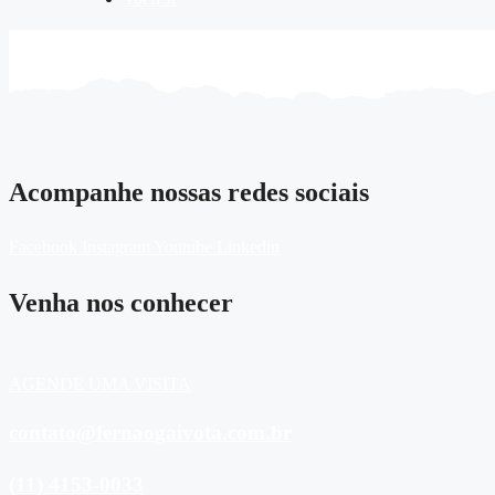
Acompanhe nossas redes sociais
Facebook
Instagram
Youtube
Linkedin
Venha nos conhecer
AGENDE UMA VISITA
contato@fernaogaivota.com.br
(11) 4153-0033