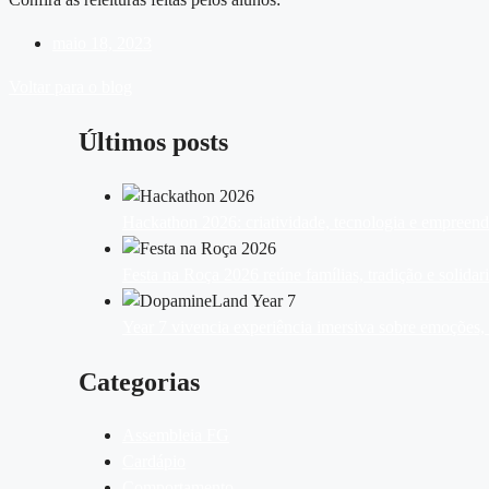
maio 18, 2023
Voltar para o blog
Últimos posts
Hackathon 2026: criatividade, tecnologia e empreen
Festa na Roça 2026 reúne famílias, tradição e solid
Year 7 vivencia experiência imersiva sobre emoções
Categorias
Assembleia FG
Cardápio
Comportamento