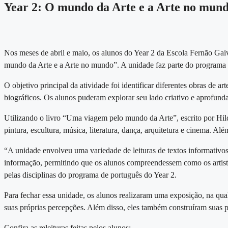
Year 2: O mundo da Arte e a Arte no mun
Nos meses de abril e maio, os alunos do Year 2 da Escola Fernão Gaiv
mundo da Arte e a Arte no mundo”. A unidade faz parte do programa
O objetivo principal da atividade foi identificar diferentes obras de a
biográficos. Os alunos puderam explorar seu lado criativo e aprofunda
Utilizando o livro “Uma viagem pelo mundo da Arte”, escrito por Hild
pintura, escultura, música, literatura, dança, arquitetura e cinema. Al
“A unidade envolveu uma variedade de leituras de textos informativos
informação, permitindo que os alunos compreendessem como os artist
pelas disciplinas do programa de português do Year 2.
Para fechar essa unidade, os alunos realizaram uma exposição, na qual
suas próprias percepções. Além disso, eles também construíram suas p
Confira as releituras feitas pelos alunos: