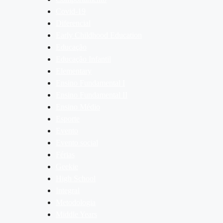
Covid-19
Diferencial
Early Childhood Education
Educação
Educação Infantil
Elementary
Ensino Fundamental I
Ensino Fundamental II
Ensino Médio
Esporte
Evento
Evento social
Férias
Geekie
High School
Integral
Metodologia
Middle Years