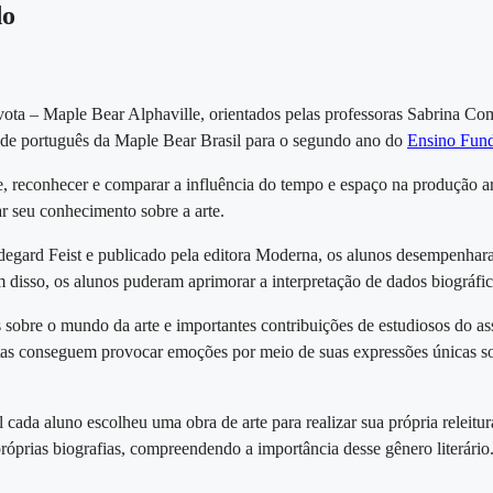
do
ota – Maple Bear Alphaville, orientados pelas professoras Sabrina Com
 de português da Maple Bear Brasil para o segundo ano do
Ensino Fund
rte, reconhecer e comparar a influência do tempo e espaço na produção art
r seu conhecimento sobre a arte.
egard Feist e publicado pela editora Moderna, os alunos desempenharam
ém disso, os alunos puderam aprimorar a interpretação de dados biográficos
 sobre o mundo da arte e importantes contribuições de estudiosos do ass
as conseguem provocar emoções por meio de suas expressões únicas so
 cada aluno escolheu uma obra de arte para realizar sua própria releitur
róprias biografias, compreendendo a importância desse gênero literário