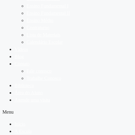
Ensino Fundamental I
Ensino Fundamental II
Ensino Médio
Contraturno
Lista de Materiais
Calendário Escolar
Vídeos
Blog
Contato
Fale conosco
Trabalhe Conosco
Biblioteca
Área do Aluno
Agende uma visita
Menu
Início
A Escola