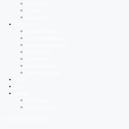
Quem Somos
Eventos
Infraestrutura
Segmentos
Educação Infantil
Ensino Fundamental I
Ensino Fundamental II
Ensino Médio
Contraturno
Lista de Materiais
Calendário Escolar
Vídeos
Blog
Contato
Fale Conosco
Trabalhe Conosco
AGENDE UMA VISITA