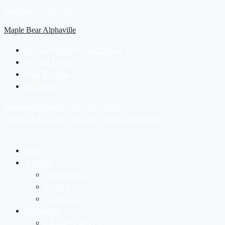
Pular para o conteúdo
Maple Bear Alphaville
contato@fernaogaivota.com.br
(11) 4153-0033
Área do aluno
Biblioteca
Facebook
Instagram
Youtube
Linkedin
Facebook
Instagram
Youtube
Linkedin
Envelope
Home
A Escola
Quem somos
Eventos
Infraestrutura
Segmentos
Educação Infantil