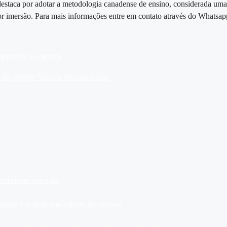
destaca por adotar a metodologia canadense de ensino, considerada uma
or imersão. Para mais informações entre em contato através do Whatsa
iplina de Geografia
m do projeto “Escola em uma caixa”
dedorismo em ação
ariedade em mais uma edição de sucesso