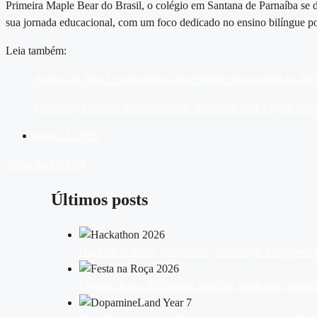
Primeira Maple Bear do Brasil, o colégio em Santana de Parnaíba se 
sua jornada educacional, com um foco dedicado no ensino bilíngue p
Leia também:
Alunos do Year 1 exploraram a diversidade de moradias na disc
Conhecer, aprender e compartilhar: alunos do Year 1 participa
maio 12, 2026
Voltar para o blog
Últimos posts
Hackathon 2026: criatividade, tecnologia e empreen
Festa na Roça 2026 reúne famílias, tradição e solid