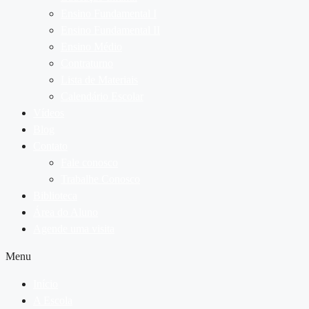
Ensino Fundamental I
Ensino Fundamental II
Ensino Médio
Contraturno
Lista de Materiais
Calendário Escolar
Vídeos
Blog
Contato
Fale conosco
Trabalhe Conosco
Biblioteca
Área do Aluno
Agende uma visita
Menu
Início
A Escola