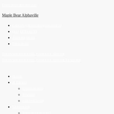
Pular para o conteúdo
Maple Bear Alphaville
contato@fernaogaivota.com.br
(11) 4153-0033
Área do aluno
Biblioteca
Facebook
Instagram
Youtube
Linkedin
Facebook
Instagram
Youtube
Linkedin
Envelope
Home
A Escola
Quem somos
Eventos
Infraestrutura
Segmentos
Educação Infantil