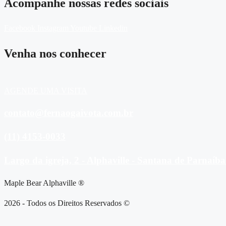
Acompanhe nossas redes sociais
Facebook
Instagram
Youtube
Linkedin
Venha nos conhecer
AGENDE UMA VISITA
contato@fernaogaivota.com.br
(11) 4153-0033
Largo da igreja, 2 - Alphaville - Santana de Parnaíba
Maple Bear Alphaville ®
2026 - Todos os Direitos Reservados ©