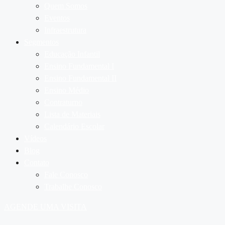
Quem Somos
Eventos
Infraestrutura
Segmentos
Educação Infantil
Ensino Fundamental I
Ensino Fundamental II
Ensino Médio
Contraturno
Lista de Materiais
Calendário Escolar
Vídeos
Blog
Contato
Fale Conosco
Trabalhe Conosco
AGENDE UMA VISITA