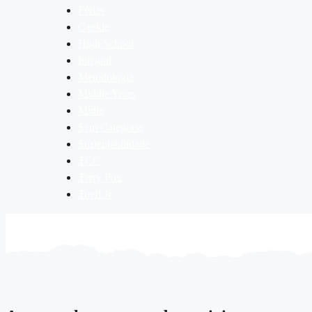
Férias
Geekie
High School
Integral
Metodologia
Middle Years
Mídia
Sem Categoria
Sustentabilidade
TCC
Terry Fox
Toefl Jr