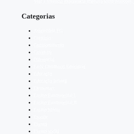
Year 7 vivencia experiência imersiva sobre emoções
Categorias
Assembleia FG
Cardápio
Comportamento
Covid-19
Diferencial
Early Childhood Education
Educação
Educação Infantil
Elementary
Ensino Fundamental I
Ensino Fundamental II
Ensino Médio
Esporte
Evento
Evento social