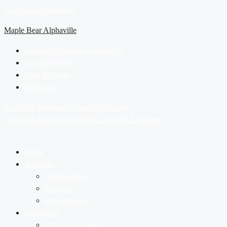
Pular para o conteúdo
Maple Bear Alphaville
contato@fernaogaivota.com.br
(11) 4153-0033
Área do aluno
Biblioteca
Facebook
Instagram
Youtube
Linkedin
Facebook
Instagram
Youtube
Linkedin
Envelope
Home
A Escola
Quem somos
Eventos
Infraestrutura
Segmentos
Educação Infantil