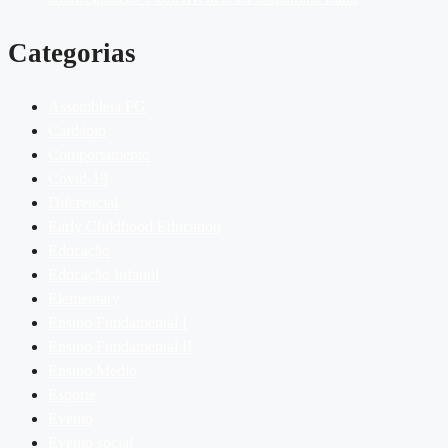
Categorias
Assembleia FG
Cardápio
Comportamento
Covid-19
Diferencial
Early Childhood Education
Educação
Educação Infantil
Elementary
Ensino Fundamental I
Ensino Fundamental II
Ensino Médio
Esporte
Evento
Evento social