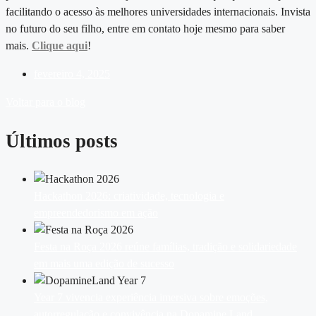
facilitando o acesso às melhores universidades internacionais. Invista
no futuro do seu filho, entre em contato hoje mesmo para saber
mais.
Clique aqui
!
fevereiro 4, 2025
Voltar para o blog
Últimos posts
Hackathon 2026: criatividade, tecnologia e
empreendedorismo em ação
Festa na Roça 2026 reúne famílias, tradição e solidariedade
em mais uma edição de sucesso
Year 7 vivencia experiência imersiva sobre emoções,
autorregulação e convivência na Dopamine Land