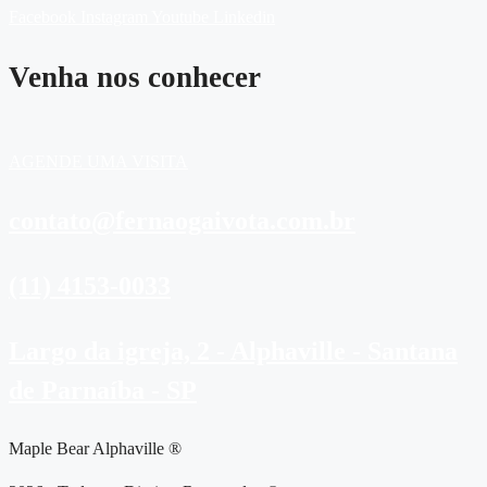
Facebook
Instagram
Youtube
Linkedin
Venha nos conhecer
AGENDE UMA VISITA
contato@fernaogaivota.com.br
(11) 4153-0033
Largo da igreja, 2 - Alphaville - Santana
de Parnaíba - SP
Maple Bear Alphaville ®