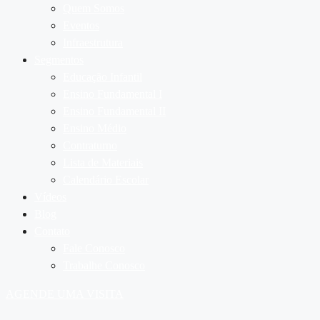
Quem Somos
Eventos
Infraestrutura
Segmentos
Educação Infantil
Ensino Fundamental I
Ensino Fundamental II
Ensino Médio
Contraturno
Lista de Materiais
Calendário Escolar
Vídeos
Blog
Contato
Fale Conosco
Trabalhe Conosco
AGENDE UMA VISITA