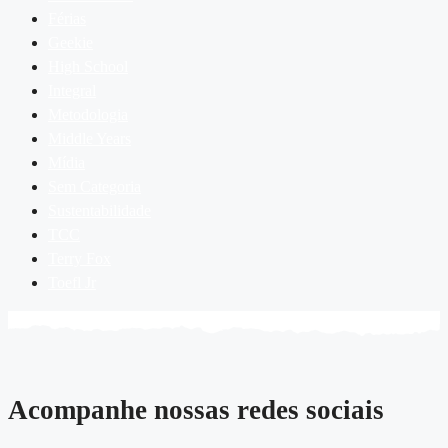
Férias
Geekie
High School
Integral
Metodologia
Middle Years
Mídia
Sem Categoria
Sustentabilidade
TCC
Terry Fox
Toefl Jr
Acompanhe nossas redes sociais