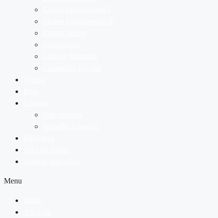
Ensino Fundamental I
Ensino Fundamental II
Ensino Médio
Contraturno
Lista de Materiais
Calendário Escolar
Vídeos
Blog
Contato
Fale conosco
Trabalhe Conosco
Biblioteca
Área do Aluno
Agende uma visita
Menu
Início
A Escola