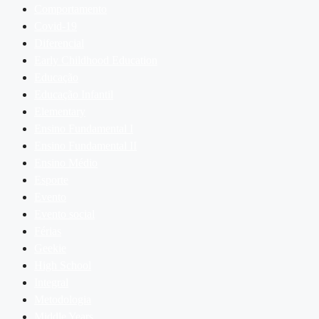
Comportamento
Covid-19
Diferencial
Early Childhood Education
Educação
Educação Infantil
Elementary
Ensino Fundamental I
Ensino Fundamental II
Ensino Médio
Esporte
Evento
Evento social
Férias
Geekie
High School
Integral
Metodologia
Middle Years