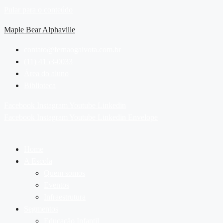
Pular para o conteúdo
Maple Bear Alphaville
contato@fernaogaivota.com.br
(11) 4153-0033
Área do aluno
Biblioteca
Facebook
Instagram
Youtube
Linkedin
Facebook
Instagram
Youtube
Linkedin
Envelope
Home
A Escola
Quem somos
Eventos
Infraestrutura
Segmentos
Educação Infantil