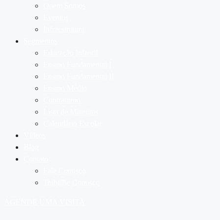
Quem Somos
Eventos
Infraestrutura
Segmentos
Educação Infantil
Ensino Fundamental I
Ensino Fundamental II
Ensino Médio
Contraturno
Lista de Materiais
Calendário Escolar
Vídeos
Blog
Contato
Fale Conosco
Trabalhe Conosco
AGENDE UMA VISITA