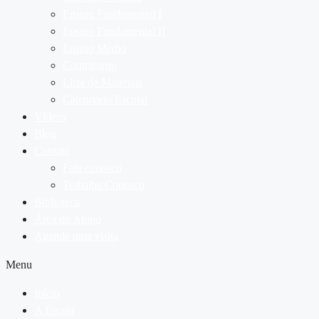
Ensino Fundamental I
Ensino Fundamental II
Ensino Médio
Contraturno
Lista de Materiais
Calendário Escolar
Vídeos
Blog
Contato
Fale conosco
Trabalhe Conosco
Biblioteca
Área do Aluno
Agende uma visita
Menu
Início
A Escola