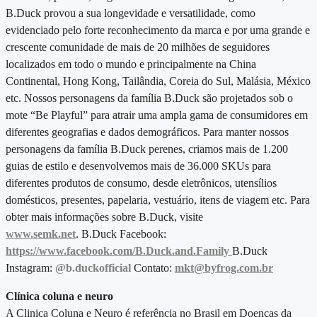
B.Duck provou a sua longevidade e versatilidade, como
evidenciado pelo forte reconhecimento da marca e por uma grande e
crescente comunidade de mais de 20 milhões de seguidores
localizados em todo o mundo e principalmente na China
Continental, Hong Kong, Tailândia, Coreia do Sul, Malásia, México
etc.
Nossos personagens da família B.Duck são projetados sob o
mote “Be Playful” para atrair uma ampla gama de consumidores em
diferentes geografias e dados demográficos. Para manter nossos
personagens da família B.Duck perenes, criamos mais de 1.200
guias de estilo e desenvolvemos mais de 36.000 SKUs para
diferentes produtos de consumo, desde eletrônicos, utensílios
domésticos, presentes, papelaria, vestuário, itens de viagem etc.
Para
obter mais informações sobre B.Duck, visite
www.semk.net
.
B.Duck Facebook:
https://www.facebook.com/B.Duck.and.Family
B.Duck
Instagram:
@b.duckofficial
Contato:
mkt@byfrog.com.br
Clínica coluna e neuro
A Clinica Coluna e Neuro é referência no Brasil em Doenças da