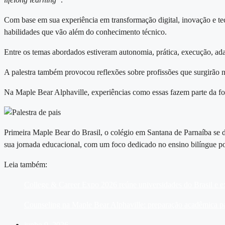
Com base em sua experiência em transformação digital, inovação e t
habilidades que vão além do conhecimento técnico.
Entre os temas abordados estiveram autonomia, prática, execução, ad
A palestra também provocou reflexões sobre profissões que surgirão 
Na Maple Bear Alphaville, experiências como essas fazem parte da f
Primeira Maple Bear do Brasil, o colégio em Santana de Parnaíba se 
sua jornada educacional, com um foco dedicado no ensino bilíngue p
Leia também:
College & Career Expo 2026 reúne universidades do Brasil e ex
Counseling na Maple Bear Alphaville: preparação acadêmica par
junho 9, 2026