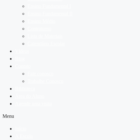
Ensino Fundamental I
Ensino Fundamental II
Ensino Médio
Contraturno
Lista de Materiais
Calendário Escolar
Vídeos
Blog
Contato
Fale conosco
Trabalhe Conosco
Biblioteca
Área do Aluno
Agende uma visita
Menu
Início
A Escola