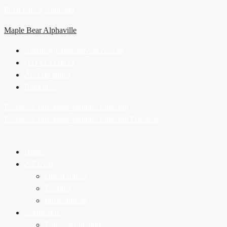
Pular para o conteúdo
Maple Bear Alphaville
contato@fernaogaivota.com.br
(11) 4153-0033
Área do aluno
Biblioteca
Facebook
Instagram
Youtube
Linkedin
Facebook
Instagram
Youtube
Linkedin
Envelope
Home
A Escola
Quem somos
Eventos
Infraestrutura
Segmentos
Educação Infantil