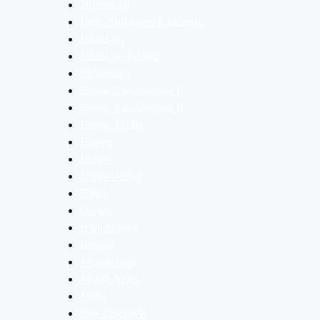
Diferencial
Early Childhood Education
Educação
Educação Infantil
Elementary
Ensino Fundamental I
Ensino Fundamental II
Ensino Médio
Esporte
Evento
Evento social
Férias
Geekie
High School
Integral
Metodologia
Middle Years
Mídia
Sem Categoria