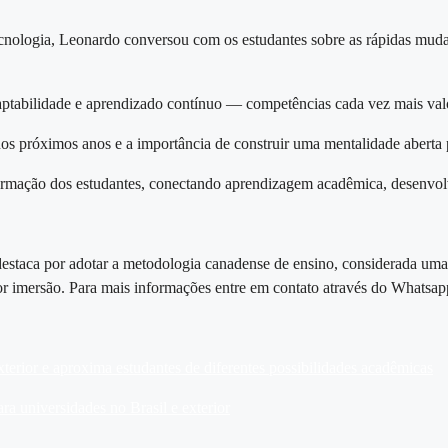
ecnologia, Leonardo conversou com os estudantes sobre as rápidas muda
aptabilidade e aprendizado contínuo — competências cada vez mais val
nos próximos anos e a importância de construir uma mentalidade aberta
ormação dos estudantes, conectando aprendizagem acadêmica, desenvol
destaca por adotar a metodologia canadense de ensino, considerada uma
or imersão. Para mais informações entre em contato através do Whatsa
terior e aproxima estudantes de diferentes possibilidades acadêmicas
a universidades no Brasil e exterior