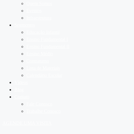
Quem Somos
Eventos
Infraestrutura
Segmentos
Educação Infantil
Ensino Fundamental I
Ensino Fundamental II
Ensino Médio
Contraturno
Lista de Materiais
Calendário Escolar
Vídeos
Blog
Contato
Fale Conosco
Trabalhe Conosco
AGENDE UMA VISITA