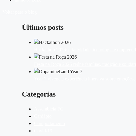
Voltar para o blog
Últimos posts
Hackathon 2026: criatividade, tecnologia e empreen
Festa na Roça 2026 reúne famílias, tradição e solid
Year 7 vivencia experiência imersiva sobre emoções
Categorias
Assembleia FG
Cardápio
Comportamento
Covid-19