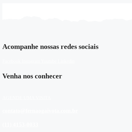
Acompanhe nossas redes sociais
Facebook
Instagram
Youtube
Linkedin
Venha nos conhecer
AGENDE UMA VISITA
contato@fernaogaivota.com.br
(11) 4153-0033