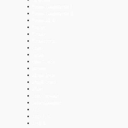
Ensino Fundamental I
Ensino Fundamental II
Ensino Médio
Esporte
Evento
Evento social
Férias
Geekie
High School
Integral
Metodologia
Middle Years
Mídia
Sem Categoria
Sustentabilidade
TCC
Terry Fox
Toefl Jr