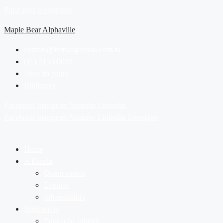
Pular para o conteúdo
Maple Bear Alphaville
contato@fernaogaivota.com.br
(11) 4153-0033
Área do aluno
Biblioteca
Facebook
Instagram
Youtube
Linkedin
Facebook
Instagram
Youtube
Linkedin
Envelope
Home
A Escola
Quem somos
Eventos
Infraestrutura
Segmentos
Educação Infantil