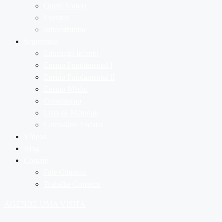
Quem Somos
Eventos
Infraestrutura
Segmentos
Educação Infantil
Ensino Fundamental I
Ensino Fundamental II
Ensino Médio
Contraturno
Lista de Materiais
Calendário Escolar
Vídeos
Blog
Contato
Fale Conosco
Trabalhe Conosco
AGENDE UMA VISITA