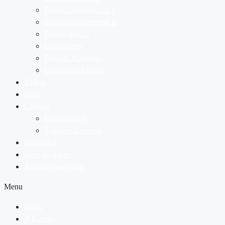
Ensino Fundamental I
Ensino Fundamental II
Ensino Médio
Contraturno
Lista de Materiais
Calendário Escolar
Vídeos
Blog
Contato
Fale conosco
Trabalhe Conosco
Biblioteca
Área do Aluno
Agende uma visita
Menu
Início
A Escola