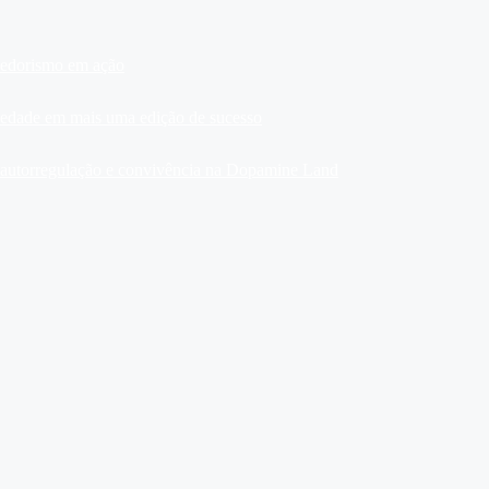
dedorismo em ação
ariedade em mais uma edição de sucesso
, autorregulação e convivência na Dopamine Land