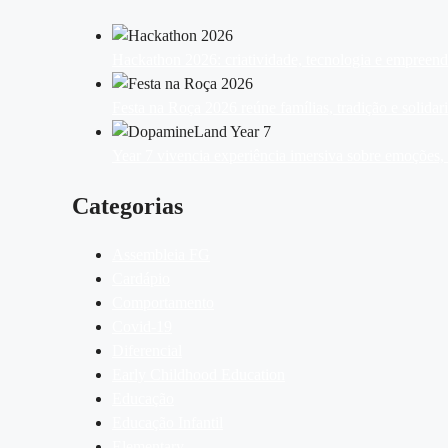
Hackathon 2026: criatividade, tecnologia e empreen
Festa na Roça 2026 reúne famílias, tradição e solid
Year 7 vivencia experiência imersiva sobre emoções
Categorias
Assembleia FG
Cardápio
Comportamento
Covid-19
Diferencial
Early Childhood Education
Educação
Educação Infantil
Elementary