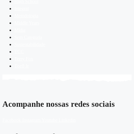
High School
Integral
Metodologia
Middle Years
Mídia
Sem Categoria
Sustentabilidade
TCC
Terry Fox
Toefl Jr
Acompanhe nossas redes sociais
Facebook
Instagram
Youtube
Linkedin