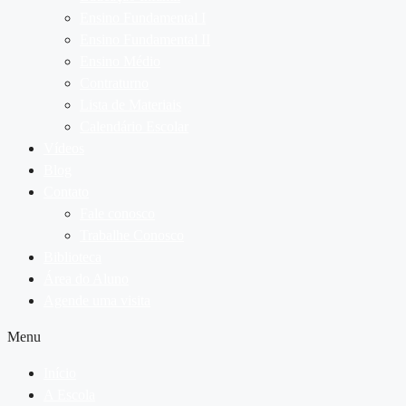
Ensino Fundamental I
Ensino Fundamental II
Ensino Médio
Contraturno
Lista de Materiais
Calendário Escolar
Vídeos
Blog
Contato
Fale conosco
Trabalhe Conosco
Biblioteca
Área do Aluno
Agende uma visita
Menu
Início
A Escola