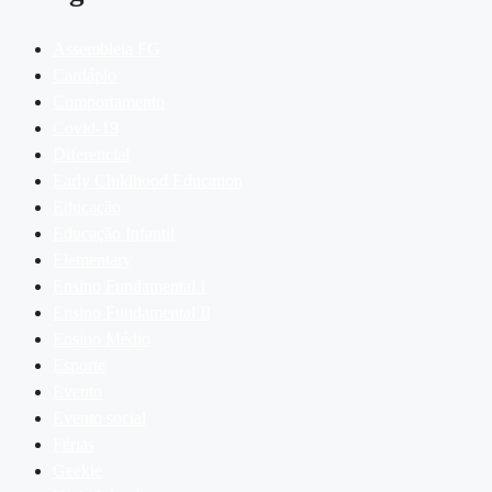
Assembleia FG
Cardápio
Comportamento
Covid-19
Diferencial
Early Childhood Education
Educação
Educação Infantil
Elementary
Ensino Fundamental I
Ensino Fundamental II
Ensino Médio
Esporte
Evento
Evento social
Férias
Geekie