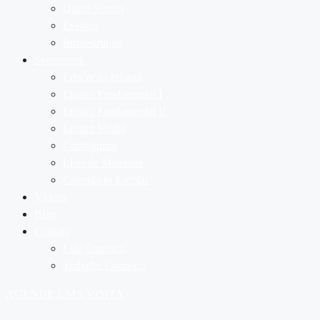
Quem Somos
Eventos
Infraestrutura
Segmentos
Educação Infantil
Ensino Fundamental I
Ensino Fundamental II
Ensino Médio
Contraturno
Lista de Materiais
Calendário Escolar
Vídeos
Blog
Contato
Fale Conosco
Trabalhe Conosco
AGENDE UMA VISITA