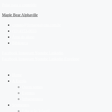
Pular para o conteúdo
Maple Bear Alphaville
contato@fernaogaivota.com.br
(11) 4153-0033
Área do aluno
Biblioteca
Facebook
Instagram
Youtube
Linkedin
Facebook
Instagram
Youtube
Linkedin
Envelope
Home
A Escola
Quem somos
Eventos
Infraestrutura
Segmentos
Educação Infantil