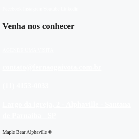
Facebook
Instagram
Youtube
Linkedin
Venha nos conhecer
AGENDE UMA VISITA
contato@fernaogaivota.com.br
(11) 4153-0033
Largo da igreja, 2 - Alphaville - Santana
de Parnaíba - SP
Maple Bear Alphaville ®