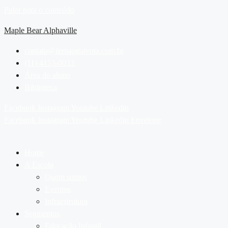
Pular para o conteúdo
Maple Bear Alphaville
contato@fernaogaivota.com.br
(11) 4153-0033
Área do aluno
Biblioteca
Facebook
Instagram
Youtube
Linkedin
Facebook
Instagram
Youtube
Linkedin
Envelope
Home
A Escola
Quem somos
Eventos
Infraestrutura
Segmentos
Educação Infantil