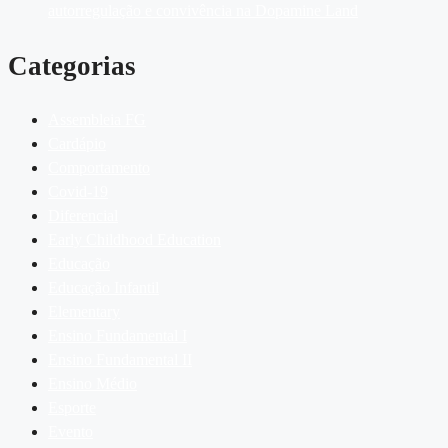
autorregulação e convivência na Dopamine Land
Categorias
Assembleia FG
Cardápio
Comportamento
Covid-19
Diferencial
Early Childhood Education
Educação
Educação Infantil
Elementary
Ensino Fundamental I
Ensino Fundamental II
Ensino Médio
Esporte
Evento