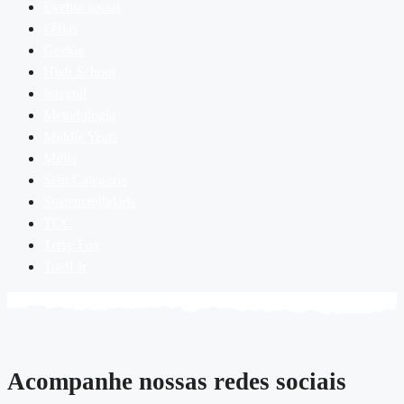
Evento social
Férias
Geekie
High School
Integral
Metodologia
Middle Years
Mídia
Sem Categoria
Sustentabilidade
TCC
Terry Fox
Toefl Jr
Acompanhe nossas redes sociais