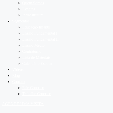
Quem Somos
Eventos
Infraestrutura
Segmentos
Educação Infantil
Ensino Fundamental I
Ensino Fundamental II
Ensino Médio
Contraturno
Lista de Materiais
Calendário Escolar
Vídeos
Blog
Contato
Fale Conosco
Trabalhe Conosco
AGENDE UMA VISITA