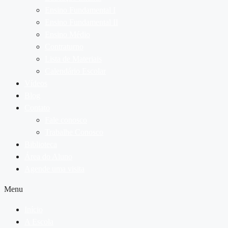
Ensino Fundamental I
Ensino Fundamental II
Ensino Médio
Contraturno
Lista de Materiais
Calendário Escolar
Vídeos
Blog
Contato
Fale conosco
Trabalhe Conosco
Biblioteca
Área do Aluno
Agende uma visita
Menu
Início
A Escola