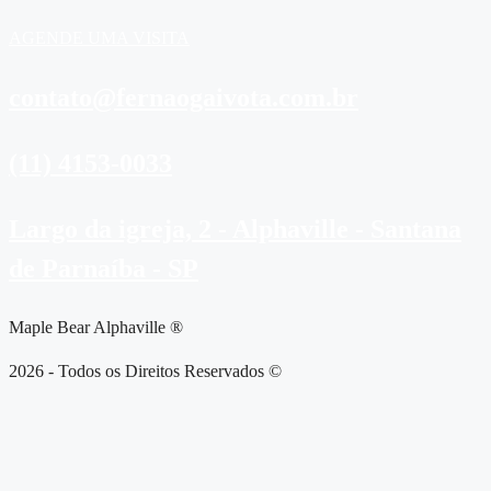
AGENDE UMA VISITA
contato@fernaogaivota.com.br
(11) 4153-0033
Largo da igreja, 2 - Alphaville - Santana
de Parnaíba - SP
Maple Bear Alphaville ®
2026 - Todos os Direitos Reservados ©