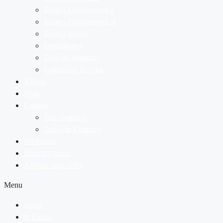
Ensino Fundamental I
Ensino Fundamental II
Ensino Médio
Contraturno
Lista de Materiais
Calendário Escolar
Vídeos
Blog
Contato
Fale conosco
Trabalhe Conosco
Biblioteca
Área do Aluno
Agende uma visita
Menu
Início
A Escola