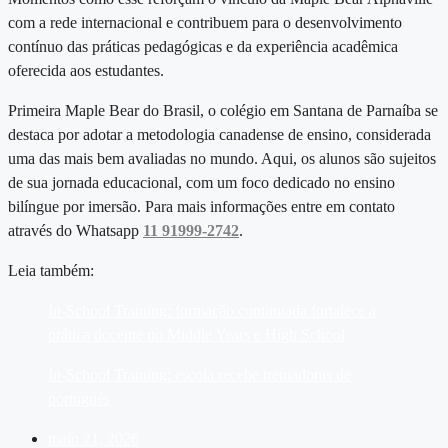
com a rede internacional e contribuem para o desenvolvimento
contínuo das práticas pedagógicas e da experiência acadêmica
oferecida aos estudantes.
Primeira Maple Bear do Brasil, o colégio em Santana de Parnaíba se
destaca por adotar a metodologia canadense de ensino, considerada
uma das mais bem avaliadas no mundo. Aqui, os alunos são sujeitos
de sua jornada educacional, com um foco dedicado no ensino
bilíngue por imersão. Para mais informações entre em contato
através do Whatsapp
11 91999-2742
.
Leia também:
In-School Training: formação continuada fortalece a
prática docente no Middle Years e High School
In-School Training: escola recebe treinadoras de
português
maio 21, 2026