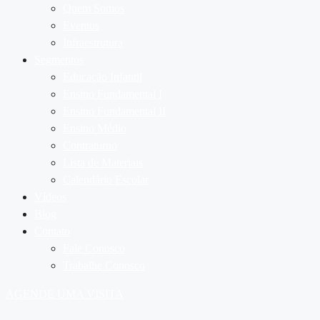
Quem Somos
Eventos
Infraestrutura
Segmentos
Educação Infantil
Ensino Fundamental I
Ensino Fundamental II
Ensino Médio
Contraturno
Lista de Materiais
Calendário Escolar
Vídeos
Blog
Contato
Fale Conosco
Trabalhe Conosco
AGENDE UMA VISITA