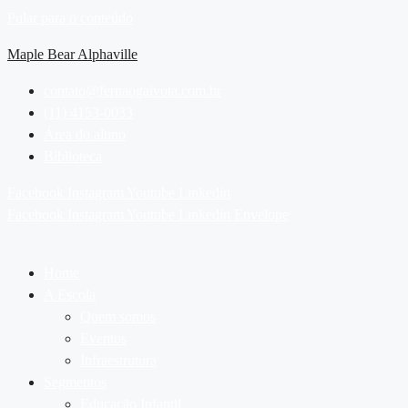
Pular para o conteúdo
Maple Bear Alphaville
contato@fernaogaivota.com.br
(11) 4153-0033
Área do aluno
Biblioteca
Facebook
Instagram
Youtube
Linkedin
Facebook
Instagram
Youtube
Linkedin
Envelope
Home
A Escola
Quem somos
Eventos
Infraestrutura
Segmentos
Educação Infantil