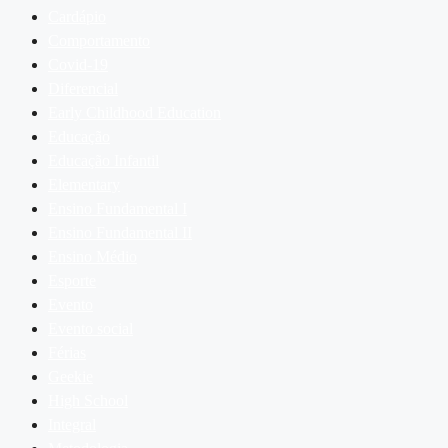
Cardápio
Comportamento
Covid-19
Diferencial
Early Childhood Education
Educação
Educação Infantil
Elementary
Ensino Fundamental I
Ensino Fundamental II
Ensino Médio
Esporte
Evento
Evento social
Férias
Geekie
High School
Integral