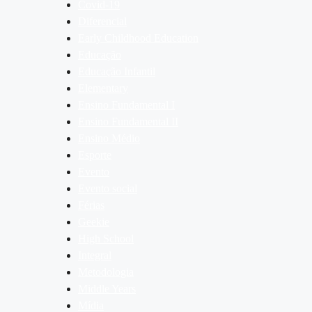
Covid-19
Diferencial
Early Childhood Education
Educação
Educação Infantil
Elementary
Ensino Fundamental I
Ensino Fundamental II
Ensino Médio
Esporte
Evento
Evento social
Férias
Geekie
High School
Integral
Metodologia
Middle Years
Mídia