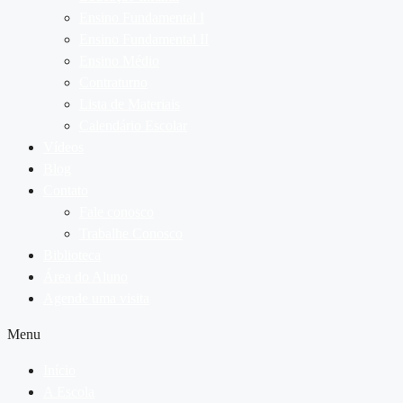
Ensino Fundamental I
Ensino Fundamental II
Ensino Médio
Contraturno
Lista de Materiais
Calendário Escolar
Vídeos
Blog
Contato
Fale conosco
Trabalhe Conosco
Biblioteca
Área do Aluno
Agende uma visita
Menu
Início
A Escola