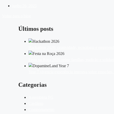
junho 26, 2025
Voltar para o blog
Últimos posts
Hackathon 2026: criatividade, tecnologia e empreen
Festa na Roça 2026 reúne famílias, tradição e solid
Year 7 vivencia experiência imersiva sobre emoções
Categorias
Assembleia FG
Cardápio
Comportamento