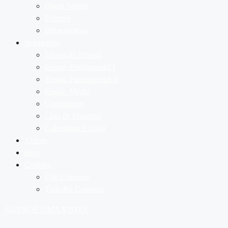
Quem Somos
Eventos
Infraestrutura
Segmentos
Educação Infantil
Ensino Fundamental I
Ensino Fundamental II
Ensino Médio
Contraturno
Lista de Materiais
Calendário Escolar
Vídeos
Blog
Contato
Fale Conosco
Trabalhe Conosco
AGENDE UMA VISITA