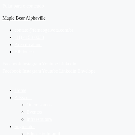
Pular para o conteúdo
Maple Bear Alphaville
contato@fernaogaivota.com.br
(11) 4153-0033
Área do aluno
Biblioteca
Facebook
Instagram
Youtube
Linkedin
Facebook
Instagram
Youtube
Linkedin
Envelope
Home
A Escola
Quem somos
Eventos
Infraestrutura
Segmentos
Educação Infantil