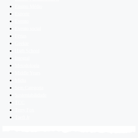
Ensino Médio
Esporte
Evento
Evento social
Férias
Geekie
High School
Integral
Metodologia
Middle Years
Mídia
Sem Categoria
Sustentabilidade
TCC
Terry Fox
Toefl Jr