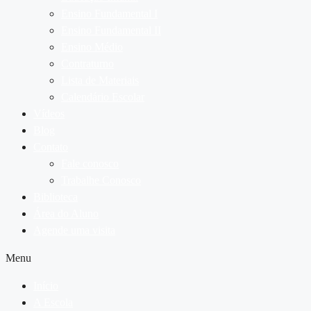
Ensino Fundamental I
Ensino Fundamental II
Ensino Médio
Contraturno
Lista de Materiais
Calendário Escolar
Vídeos
Blog
Contato
Fale conosco
Trabalhe Conosco
Biblioteca
Área do Aluno
Agende uma visita
Menu
Início
A Escola