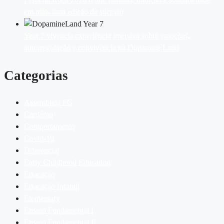
em mais uma edição de sucesso
Year 7 vivencia experiência imersiva sobre emoções,
autorregulação e convivência na Dopamine Land
Categorias
Assembleia FG
Cardápio
Comportamento
Covid-19
Diferencial
Early Childhood Education
Educação
Educação Infantil
Elementary
Ensino Fundamental I
Ensino Fundamental II