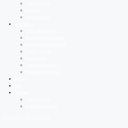
Quem Somos
Eventos
Infraestrutura
Segmentos
Educação Infantil
Ensino Fundamental I
Ensino Fundamental II
Ensino Médio
Contraturno
Lista de Materiais
Calendário Escolar
Vídeos
Blog
Contato
Fale Conosco
Trabalhe Conosco
AGENDE UMA VISITA