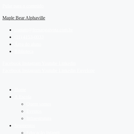
Pular para o conteúdo
Maple Bear Alphaville
contato@fernaogaivota.com.br
(11) 4153-0033
Área do aluno
Biblioteca
Facebook
Instagram
Youtube
Linkedin
Facebook
Instagram
Youtube
Linkedin
Envelope
Home
A Escola
Quem somos
Eventos
Infraestrutura
Segmentos
Educação Infantil