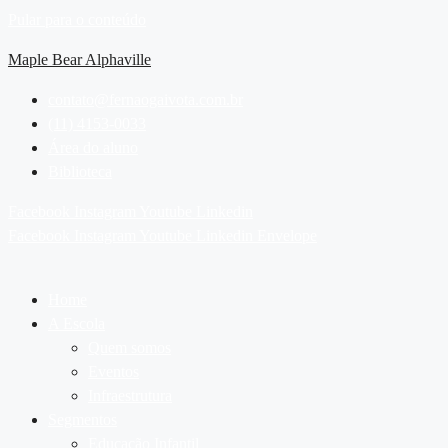
Pular para o conteúdo
Maple Bear Alphaville
contato@fernaogaivota.com.br
(11) 4153-0033
Área do aluno
Biblioteca
Facebook
Instagram
Youtube
Linkedin
Facebook
Instagram
Youtube
Linkedin
Envelope
Home
A Escola
Quem somos
Eventos
Infraestrutura
Segmentos
Educação Infantil