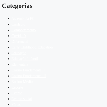
Categorias
Assembleia FG
Cardápio
Comportamento
Covid-19
Diferencial
Early Childhood Education
Educação
Educação Infantil
Elementary
Ensino Fundamental I
Ensino Fundamental II
Ensino Médio
Esporte
Evento
Evento social
Férias