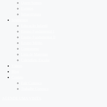
Quem Somos
Eventos
Infraestrutura
Segmentos
Educação Infantil
Ensino Fundamental I
Ensino Fundamental II
Ensino Médio
Contraturno
Lista de Materiais
Calendário Escolar
Vídeos
Blog
Contato
Fale Conosco
Trabalhe Conosco
AGENDE UMA VISITA