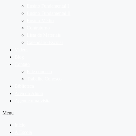
Ensino Fundamental I
Ensino Fundamental II
Ensino Médio
Contraturno
Lista de Materiais
Calendário Escolar
Vídeos
Blog
Contato
Fale conosco
Trabalhe Conosco
Biblioteca
Área do Aluno
Agende uma visita
Menu
Início
A Escola