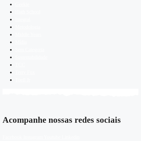
Geekie
High School
Integral
Metodologia
Middle Years
Mídia
Sem Categoria
Sustentabilidade
TCC
Terry Fox
Toefl Jr
Acompanhe nossas redes sociais
Facebook
Instagram
Youtube
Linkedin