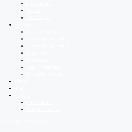
Quem Somos
Eventos
Infraestrutura
Segmentos
Educação Infantil
Ensino Fundamental I
Ensino Fundamental II
Ensino Médio
Contraturno
Lista de Materiais
Calendário Escolar
Vídeos
Blog
Contato
Fale Conosco
Trabalhe Conosco
AGENDE UMA VISITA