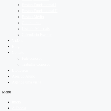
Ensino Fundamental I
Ensino Fundamental II
Ensino Médio
Contraturno
Lista de Materiais
Calendário Escolar
Vídeos
Blog
Contato
Fale conosco
Trabalhe Conosco
Biblioteca
Área do Aluno
Agende uma visita
Menu
Início
A Escola