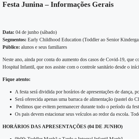
Festa Junina – Informações Gerais
Data:
04 de junho (sábado)
Segmentos:
Early Childhood Education (Toddler ao Senior Kindergar
Público:
alunos e seus familiares
Neste ano, ainda por conta do aumento dos casos de Covid-19, que co
Hospital Infantil, que nos assiste com o controle sanitário desde o in
Fique atento:
A festa será dividida por horários de apresentações de dança, po
Será oferecida apenas uma barraca de alimentação (pastel do Cl
Pedimos que evitem permanecer durante todo o período da festa
Os pais devem estacionar seus veículos ao redor da escola. Tod
HORÁRIOS DAS APRESENTAÇÕES (04 DE JUNHO)
9h00: Toddler Manhã e Tarde e Integral Infantil Manhã