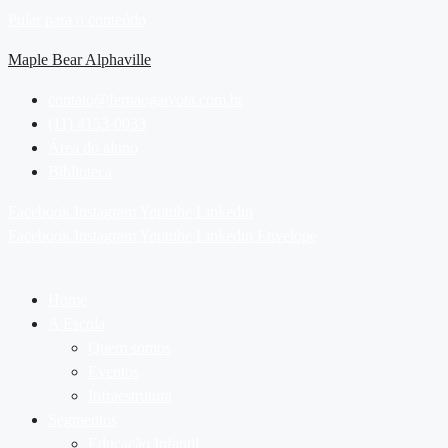
Pular para o conteúdo
Maple Bear Alphaville
contato@fernaogaivota.com.br
(11) 4153-0033
Área do aluno
Biblioteca
Facebook
Instagram
Youtube
Linkedin
Facebook
Instagram
Youtube
Linkedin
Envelope
Home
A Escola
Quem somos
Eventos
Infraestrutura
Segmentos
Educação Infantil