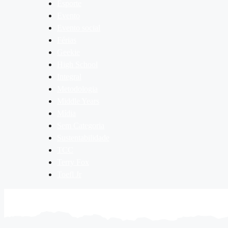
Esporte
Evento
Evento social
Férias
Geekie
High School
Integral
Metodologia
Middle Years
Mídia
Sem Categoria
Sustentabilidade
TCC
Terry Fox
Toefl Jr