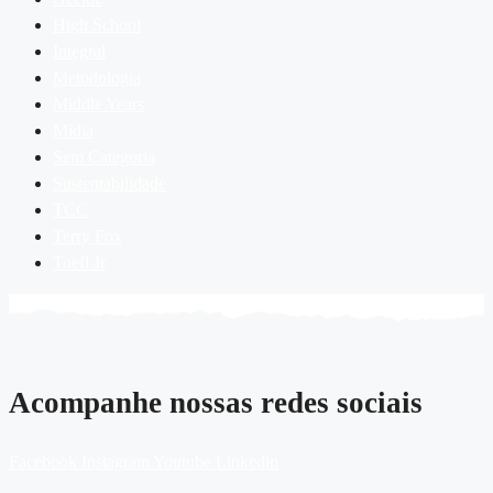
High School
Integral
Metodologia
Middle Years
Mídia
Sem Categoria
Sustentabilidade
TCC
Terry Fox
Toefl Jr
Acompanhe nossas redes sociais
Facebook
Instagram
Youtube
Linkedin