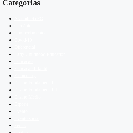
Categorias
Assembleia FG
Cardápio
Comportamento
Covid-19
Diferencial
Early Childhood Education
Educação
Educação Infantil
Elementary
Ensino Fundamental I
Ensino Fundamental II
Ensino Médio
Esporte
Evento
Evento social
Férias
Geekie