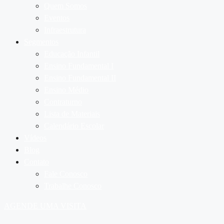
Quem Somos
Eventos
Infraestrutura
Segmentos
Educação Infantil
Ensino Fundamental I
Ensino Fundamental II
Ensino Médio
Contraturno
Lista de Materiais
Calendário Escolar
Vídeos
Blog
Contato
Fale Conosco
Trabalhe Conosco
AGENDE UMA VISITA