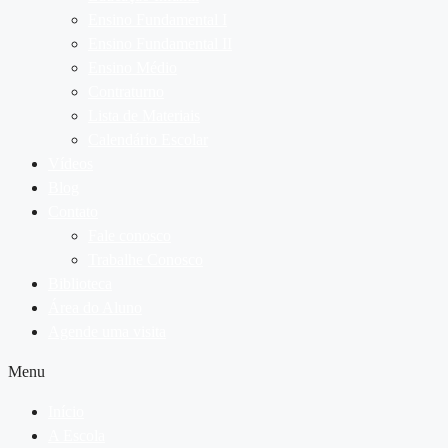
Ensino Fundamental I
Ensino Fundamental II
Ensino Médio
Contraturno
Lista de Materiais
Calendário Escolar
Vídeos
Blog
Contato
Fale conosco
Trabalhe Conosco
Biblioteca
Área do Aluno
Agende uma visita
Menu
Início
A Escola