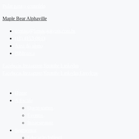
Pular para o conteúdo
Maple Bear Alphaville
contato@fernaogaivota.com.br
(11) 4153-0033
Área do aluno
Biblioteca
Facebook
Instagram
Youtube
Linkedin
Facebook
Instagram
Youtube
Linkedin
Envelope
Home
A Escola
Quem somos
Eventos
Infraestrutura
Segmentos
Educação Infantil