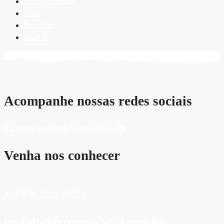
Sustentabilidade
TCC
Terry Fox
Toefl Jr
Acompanhe nossas redes sociais
Facebook
Instagram
Youtube
Linkedin
Venha nos conhecer
AGENDE UMA VISITA
contato@fernaogaivota.com.br