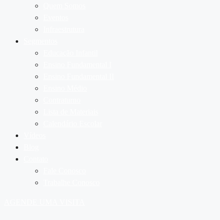
Quem Somos
Eventos
Infraestrutura
Segmentos
Educação Infantil
Ensino Fundamental I
Ensino Fundamental II
Ensino Médio
Contraturno
Lista de Materiais
Calendário Escolar
Vídeos
Blog
Contato
Fale Conosco
Trabalhe Conosco
AGENDE UMA VISITA