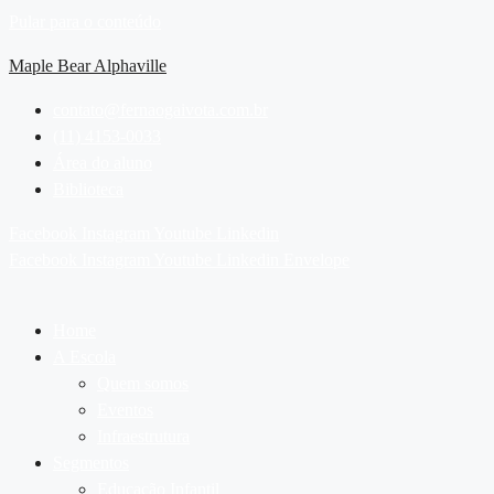
Pular para o conteúdo
Maple Bear Alphaville
contato@fernaogaivota.com.br
(11) 4153-0033
Área do aluno
Biblioteca
Facebook
Instagram
Youtube
Linkedin
Facebook
Instagram
Youtube
Linkedin
Envelope
Home
A Escola
Quem somos
Eventos
Infraestrutura
Segmentos
Educação Infantil