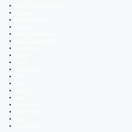
Early Childhood Education
Educação
Educação Infantil
Elementary
Ensino Fundamental I
Ensino Fundamental II
Ensino Médio
Esporte
Evento
Evento social
Férias
Geekie
High School
Integral
Metodologia
Middle Years
Mídia
Sem Categoria