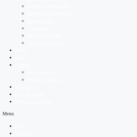
Ensino Fundamental I
Ensino Fundamental II
Ensino Médio
Contraturno
Lista de Materiais
Calendário Escolar
Vídeos
Blog
Contato
Fale conosco
Trabalhe Conosco
Biblioteca
Área do Aluno
Agende uma visita
Menu
Início
A Escola