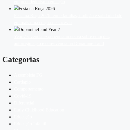
empreendedorismo em ação
Festa na Roça 2026 reúne famílias, tradição e solidariedade
em mais uma edição de sucesso
Year 7 vivencia experiência imersiva sobre emoções,
autorregulação e convivência na Dopamine Land
Categorias
Assembleia FG
Cardápio
Comportamento
Covid-19
Diferencial
Early Childhood Education
Educação
Educação Infantil