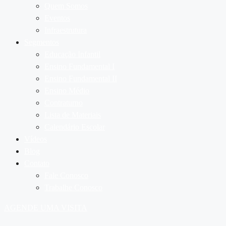
Quem Somos
Eventos
Infraestrutura
Segmentos
Educação Infantil
Ensino Fundamental I
Ensino Fundamental II
Ensino Médio
Contraturno
Lista de Materiais
Calendário Escolar
Vídeos
Blog
Contato
Fale Conosco
Trabalhe Conosco
AGENDE UMA VISITA