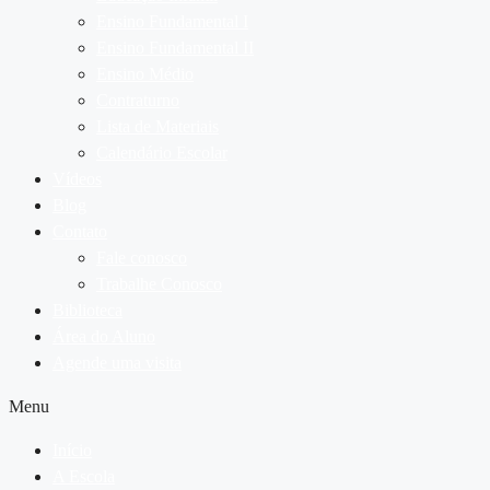
Ensino Fundamental I
Ensino Fundamental II
Ensino Médio
Contraturno
Lista de Materiais
Calendário Escolar
Vídeos
Blog
Contato
Fale conosco
Trabalhe Conosco
Biblioteca
Área do Aluno
Agende uma visita
Menu
Início
A Escola