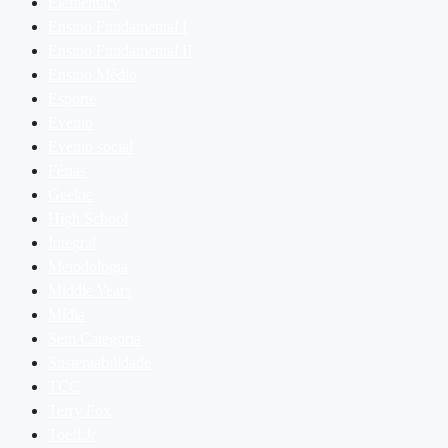
Elementary
Ensino Fundamental I
Ensino Fundamental II
Ensino Médio
Esporte
Evento
Evento social
Férias
Geekie
High School
Integral
Metodologia
Middle Years
Mídia
Sem Categoria
Sustentabilidade
TCC
Terry Fox
Toefl Jr