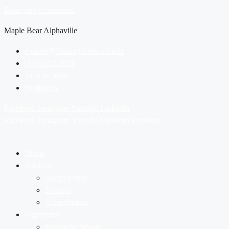
Pular para o conteúdo
Maple Bear Alphaville
contato@fernaogaivota.com.br
(11) 4153-0033
Área do aluno
Biblioteca
Facebook
Instagram
Youtube
Linkedin
Facebook
Instagram
Youtube
Linkedin
Envelope
Home
A Escola
Quem somos
Eventos
Infraestrutura
Segmentos
Educação Infantil