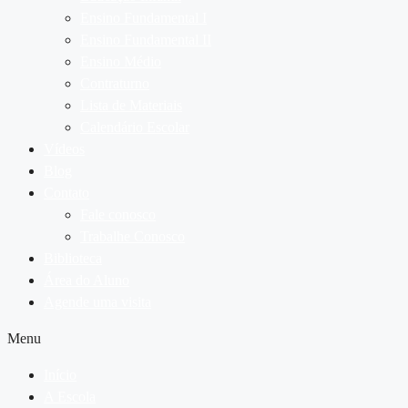
Ensino Fundamental I
Ensino Fundamental II
Ensino Médio
Contraturno
Lista de Materiais
Calendário Escolar
Vídeos
Blog
Contato
Fale conosco
Trabalhe Conosco
Biblioteca
Área do Aluno
Agende uma visita
Menu
Início
A Escola