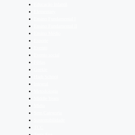
Educação Infantil
Elementary
Ensino Fundamental I
Ensino Fundamental II
Ensino Médio
Esporte
Evento
Evento social
Férias
Geekie
High School
Integral
Metodologia
Middle Years
Mídia
Sem Categoria
Sustentabilidade
TCC
Terry Fox