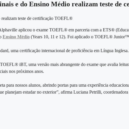
nais e do Ensino Médio realizam teste de 
Alphaville aplicou o exame TOEFL® em parceria com a ETS® (Education
do
Ensino Médio
(Years 10, 11 e 12). Foi aplicado o TOEFL® Junior™ 
rd, uma certificação internacional de proficiência em Língua Inglesa.
do TOEFL® iBT, uma versão mais abrangente do exame que avalia leitura,
ciais nos próximos anos.
 para nossos alunos, abrindo portas para uma experiência educacional 
que planejam estudar no exterior”, afirma Luciana Petrilli, coordenad