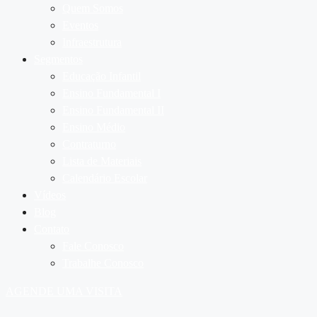
Quem Somos
Eventos
Infraestrutura
Segmentos
Educação Infantil
Ensino Fundamental I
Ensino Fundamental II
Ensino Médio
Contraturno
Lista de Materiais
Calendário Escolar
Vídeos
Blog
Contato
Fale Conosco
Trabalhe Conosco
AGENDE UMA VISITA