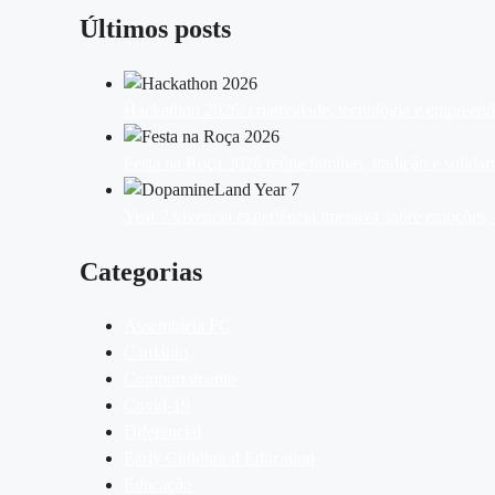
Últimos posts
Hackathon 2026: criatividade, tecnologia e empreen
Festa na Roça 2026 reúne famílias, tradição e solid
Year 7 vivencia experiência imersiva sobre emoções
Categorias
Assembleia FG
Cardápio
Comportamento
Covid-19
Diferencial
Early Childhood Education
Educação