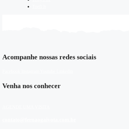
Toefl Jr
Acompanhe nossas redes sociais
Facebook
Instagram
Youtube
Linkedin
Venha nos conhecer
AGENDE UMA VISITA
contato@fernaogaivota.com.br