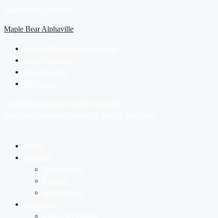
Pular para o conteúdo
Maple Bear Alphaville
contato@fernaogaivota.com.br
(11) 4153-0033
Área do aluno
Biblioteca
Facebook
Instagram
Youtube
Linkedin
Facebook
Instagram
Youtube
Linkedin
Envelope
Home
A Escola
Quem somos
Eventos
Infraestrutura
Segmentos
Educação Infantil