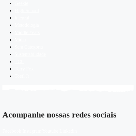
Geekie
High School
Integral
Metodologia
Middle Years
Mídia
Sem Categoria
Sustentabilidade
TCC
Terry Fox
Toefl Jr
Acompanhe nossas redes sociais
Facebook
Instagram
Youtube
Linkedin