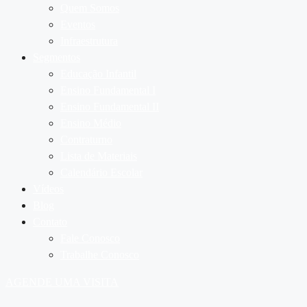
Quem Somos
Eventos
Infraestrutura
Segmentos
Educação Infantil
Ensino Fundamental I
Ensino Fundamental II
Ensino Médio
Contraturno
Lista de Materiais
Calendário Escolar
Vídeos
Blog
Contato
Fale Conosco
Trabalhe Conosco
AGENDE UMA VISITA