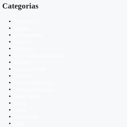
Categorias
Assembleia FG
Cardápio
Comportamento
Covid-19
Diferencial
Early Childhood Education
Educação
Educação Infantil
Elementary
Ensino Fundamental I
Ensino Fundamental II
Ensino Médio
Esporte
Evento
Evento social
Férias