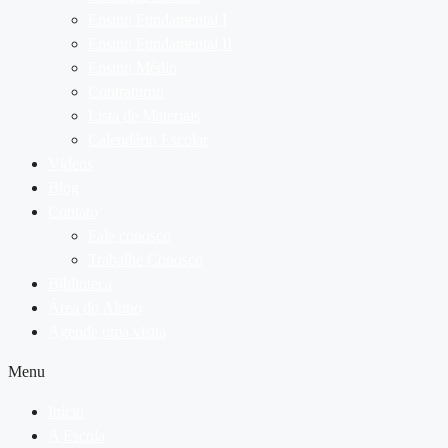
Ensino Fundamental I
Ensino Fundamental II
Ensino Médio
Contraturno
Lista de Materiais
Calendário Escolar
Vídeos
Blog
Contato
Fale conosco
Trabalhe Conosco
Biblioteca
Área do Aluno
Agende uma visita
Menu
Início
A Escola