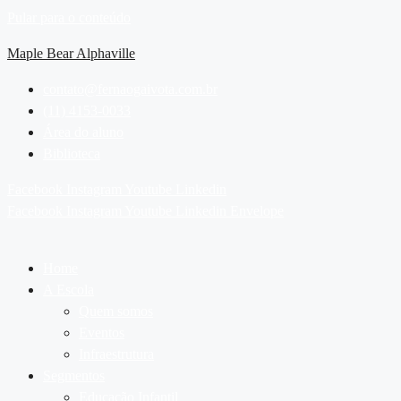
Pular para o conteúdo
Maple Bear Alphaville
contato@fernaogaivota.com.br
(11) 4153-0033
Área do aluno
Biblioteca
Facebook
Instagram
Youtube
Linkedin
Facebook
Instagram
Youtube
Linkedin
Envelope
Home
A Escola
Quem somos
Eventos
Infraestrutura
Segmentos
Educação Infantil