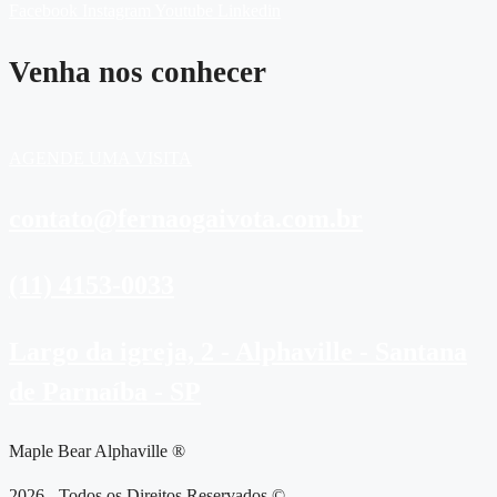
Facebook
Instagram
Youtube
Linkedin
Venha nos conhecer
AGENDE UMA VISITA
contato@fernaogaivota.com.br
(11) 4153-0033
Largo da igreja, 2 - Alphaville - Santana
de Parnaíba - SP
Maple Bear Alphaville ®
2026 - Todos os Direitos Reservados ©