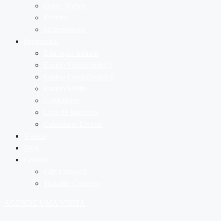
Quem Somos
Eventos
Infraestrutura
Segmentos
Educação Infantil
Ensino Fundamental I
Ensino Fundamental II
Ensino Médio
Contraturno
Lista de Materiais
Calendário Escolar
Vídeos
Blog
Contato
Fale Conosco
Trabalhe Conosco
AGENDE UMA VISITA