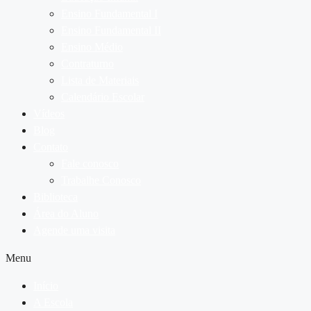
Ensino Fundamental I
Ensino Fundamental II
Ensino Médio
Contraturno
Lista de Materiais
Calendário Escolar
Vídeos
Blog
Contato
Fale conosco
Trabalhe Conosco
Biblioteca
Área do Aluno
Agende uma visita
Menu
Início
A Escola