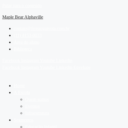
Pular para o conteúdo
Maple Bear Alphaville
contato@fernaogaivota.com.br
(11) 4153-0033
Área do aluno
Biblioteca
Facebook
Instagram
Youtube
Linkedin
Facebook
Instagram
Youtube
Linkedin
Envelope
Home
A Escola
Quem somos
Eventos
Infraestrutura
Segmentos
Educação Infantil