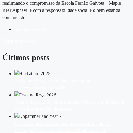
reafirmando o compromisso da Escola Fernão Gaivota – Maple
Bear Alphaville com a responsabilidade social e o bem-estar da
comunidade.
fevereiro 23, 2024
Voltar para o blog
Últimos posts
Hackathon 2026: criatividade, tecnologia e
empreendedorismo em ação
Festa na Roça 2026 reúne famílias, tradição e solidariedade
em mais uma edição de sucesso
Year 7 vivencia experiência imersiva sobre emoções,
autorregulação e convivência na Dopamine Land