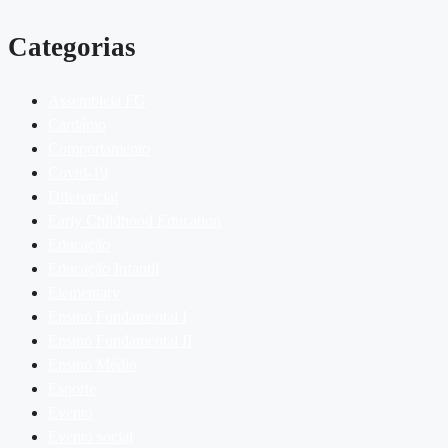
Categorias
Assembleia FG
Cardápio
Comportamento
Covid-19
Diferencial
Early Childhood Education
Educação
Educação Infantil
Elementary
Ensino Fundamental I
Ensino Fundamental II
Ensino Médio
Esporte
Evento
Evento social