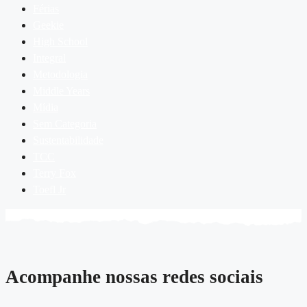
Férias
Geekie
High School
Integral
Metodologia
Middle Years
Mídia
Sem Categoria
Sustentabilidade
TCC
Terry Fox
Toefl Jr
Acompanhe nossas redes sociais