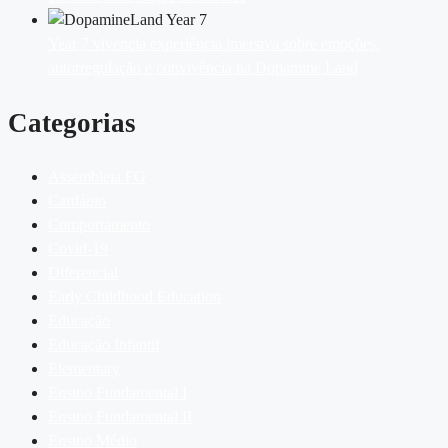
Year 7 vivencia experiência imersiva sobre emoções,
autorregulação e convivência na Dopamine Land
Categorias
Assembleia FG
Cardápio
Comportamento
Covid-19
Diferencial
Early Childhood Education
Educação
Educação Infantil
Elementary
Ensino Fundamental I
Ensino Fundamental II
Ensino Médio