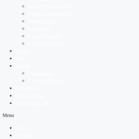
Ensino Fundamental I
Ensino Fundamental II
Ensino Médio
Contraturno
Lista de Materiais
Calendário Escolar
Vídeos
Blog
Contato
Fale conosco
Trabalhe Conosco
Biblioteca
Área do Aluno
Agende uma visita
Menu
Início
A Escola