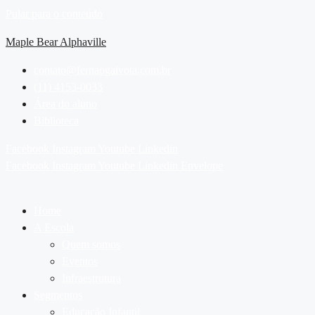
Pular para o conteúdo
Maple Bear Alphaville
contato@fernaogaivota.com.br
(11) 4153-0033
Área do aluno
Biblioteca
Facebook
Instagram
Youtube
Linkedin
Facebook
Instagram
Youtube
Linkedin
Envelope
Home
A Escola
Quem somos
Eventos
Infraestrutura
Segmentos
Educação Infantil