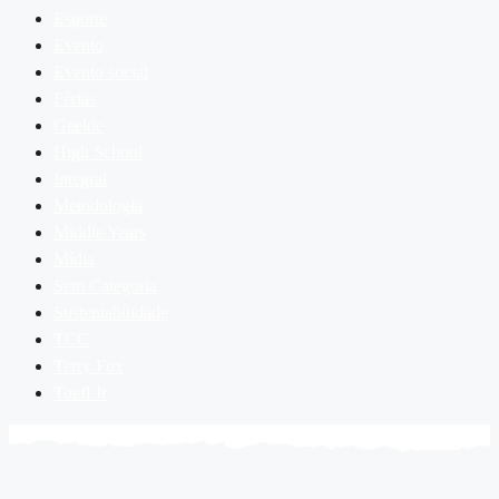
Esporte
Evento
Evento social
Férias
Geekie
High School
Integral
Metodologia
Middle Years
Mídia
Sem Categoria
Sustentabilidade
TCC
Terry Fox
Toefl Jr