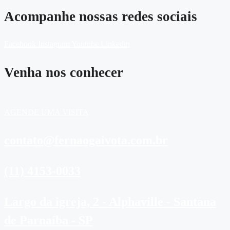
Acompanhe nossas redes sociais
Facebook
Instagram
Youtube
Linkedin
Venha nos conhecer
AGENDE UMA VISITA
contato@fernaogaivota.com.br
(11) 4153-0033
Largo da igreja, 2 - Alphaville - Santana
de Parnaíba - SP