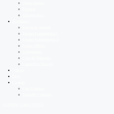
Quem Somos
Eventos
Infraestrutura
Segmentos
Educação Infantil
Ensino Fundamental I
Ensino Fundamental II
Ensino Médio
Contraturno
Lista de Materiais
Calendário Escolar
Vídeos
Blog
Contato
Fale Conosco
Trabalhe Conosco
AGENDE UMA VISITA