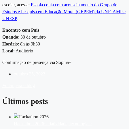
escolar, acesse:
Escola conta com aconselhamento do Grupo de
Estudos e Pesquisa em Educação Moral (GEPEM) da UNICAMP e
UNESP
.
Encontro com Pais
Quando
: 30 de outubro
Horário
: 8h às 9h30
Local:
Auditório
Confirmação de presença via Sophia+
outubro 25, 2023
Voltar para o blog
Últimos posts
Hackathon 2026: criatividade, tecnologia e