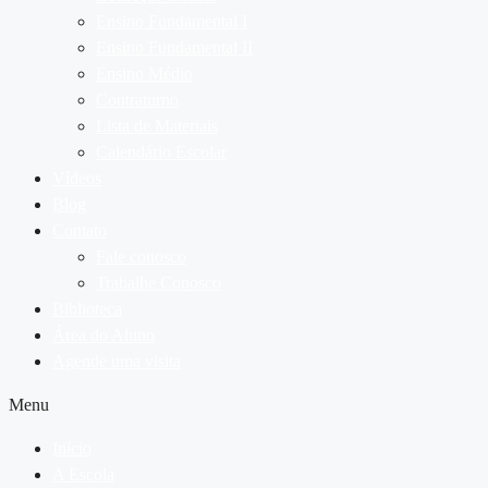
Ensino Fundamental I
Ensino Fundamental II
Ensino Médio
Contraturno
Lista de Materiais
Calendário Escolar
Vídeos
Blog
Contato
Fale conosco
Trabalhe Conosco
Biblioteca
Área do Aluno
Agende uma visita
Menu
Início
A Escola