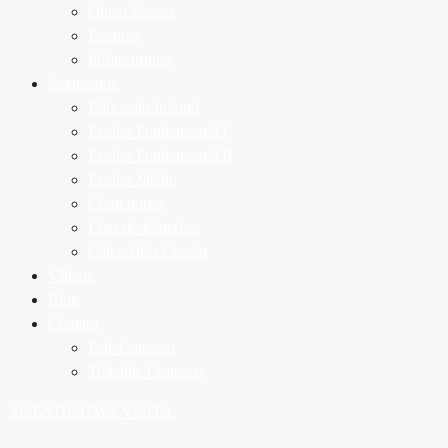
Quem Somos
Eventos
Infraestrutura
Segmentos
Educação Infantil
Ensino Fundamental I
Ensino Fundamental II
Ensino Médio
Contraturno
Lista de Materiais
Calendário Escolar
Vídeos
Blog
Contato
Fale Conosco
Trabalhe Conosco
AGENDE UMA VISITA