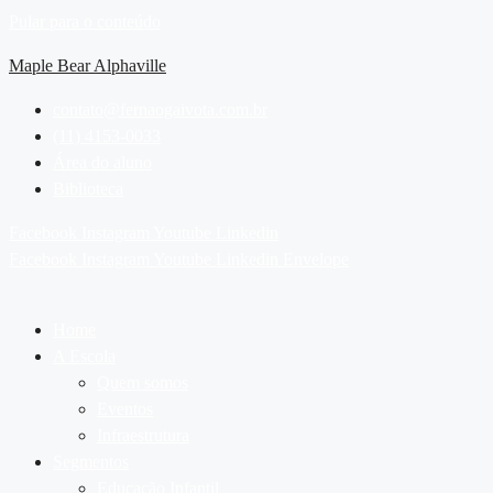
Pular para o conteúdo
Maple Bear Alphaville
contato@fernaogaivota.com.br
(11) 4153-0033
Área do aluno
Biblioteca
Facebook
Instagram
Youtube
Linkedin
Facebook
Instagram
Youtube
Linkedin
Envelope
Home
A Escola
Quem somos
Eventos
Infraestrutura
Segmentos
Educação Infantil