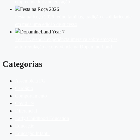
empreendedorismo em ação
Festa na Roça 2026 reúne famílias, tradição e solidariedade
em mais uma edição de sucesso
Year 7 vivencia experiência imersiva sobre emoções,
autorregulação e convivência na Dopamine Land
Categorias
Assembleia FG
Cardápio
Comportamento
Covid-19
Diferencial
Early Childhood Education
Educação
Educação Infantil