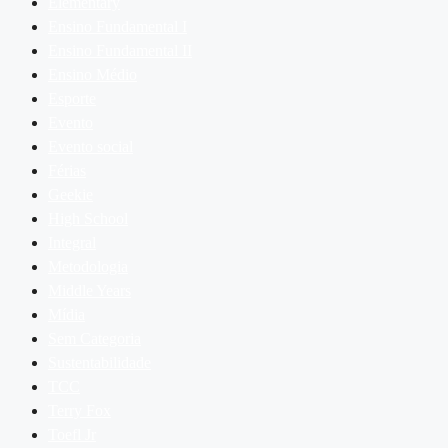
Elementary
Ensino Fundamental I
Ensino Fundamental II
Ensino Médio
Esporte
Evento
Evento social
Férias
Geekie
High School
Integral
Metodologia
Middle Years
Mídia
Sem Categoria
Sustentabilidade
TCC
Terry Fox
Toefl Jr