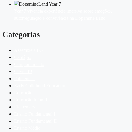
Year 7 vivencia experiência imersiva sobre emoções,
autorregulação e convivência na Dopamine Land
Categorias
Assembleia FG
Cardápio
Comportamento
Covid-19
Diferencial
Early Childhood Education
Educação
Educação Infantil
Elementary
Ensino Fundamental I
Ensino Fundamental II
Ensino Médio