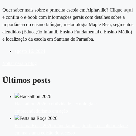
Quer saber mais sobre a primeira
escola em Alphaville?
Clique
aqui
e confira o e-book com informações gerais com detalhes sobre a
importância do ensino bilíngue, metodologia Maple Bear, segmentos
atendidos (Educação Infantil, Ensino Fundamental e Ensino Médio)
e localização da
escola em Santana de Parnaíba
.
agosto 16, 2024
Voltar para o blog
Últimos posts
Hackathon 2026: criatividade, tecnologia e
empreendedorismo em ação
Festa na Roça 2026 reúne famílias, tradição e solidariedade
em mais uma edição de sucesso