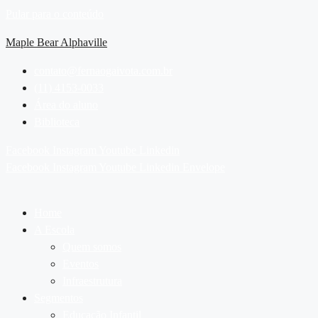
Pular para o conteúdo
Maple Bear Alphaville
contato@fernaogaivota.com.br
(11) 4153-0033
Área do aluno
Biblioteca
Facebook
Instagram
Youtube
Linkedin
Facebook
Instagram
Youtube
Linkedin
Envelope
Home
A Escola
Quem somos
Eventos
Infraestrutura
Segmentos
Educação Infantil