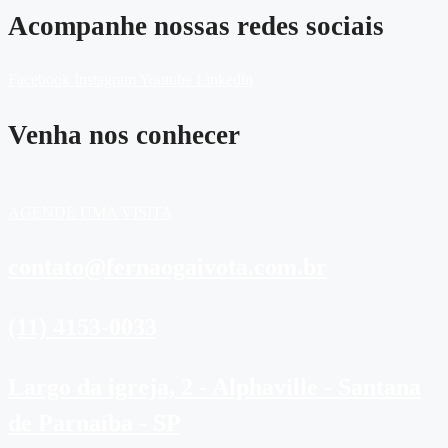
Acompanhe nossas redes sociais
Facebook
Instagram
Youtube
Linkedin
Venha nos conhecer
AGENDE UMA VISITA
contato@fernaogaivota.com.br
(11) 4153-0033
Largo da igreja, 2 - Alphaville - Santana
de Parnaíba - SP