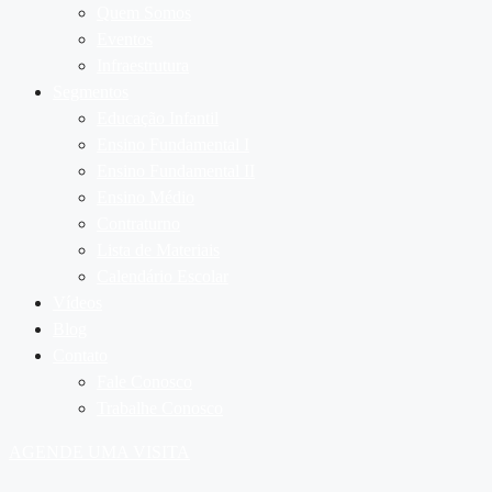
Quem Somos
Eventos
Infraestrutura
Segmentos
Educação Infantil
Ensino Fundamental I
Ensino Fundamental II
Ensino Médio
Contraturno
Lista de Materiais
Calendário Escolar
Vídeos
Blog
Contato
Fale Conosco
Trabalhe Conosco
AGENDE UMA VISITA