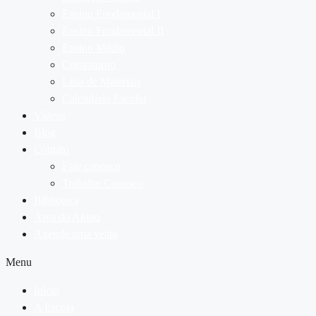
Ensino Fundamental I
Ensino Fundamental II
Ensino Médio
Contraturno
Lista de Materiais
Calendário Escolar
Vídeos
Blog
Contato
Fale conosco
Trabalhe Conosco
Biblioteca
Área do Aluno
Agende uma visita
Menu
Início
A Escola