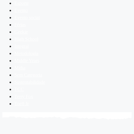
Esporte
Evento
Evento social
Férias
Geekie
High School
Integral
Metodologia
Middle Years
Mídia
Sem Categoria
Sustentabilidade
TCC
Terry Fox
Toefl Jr