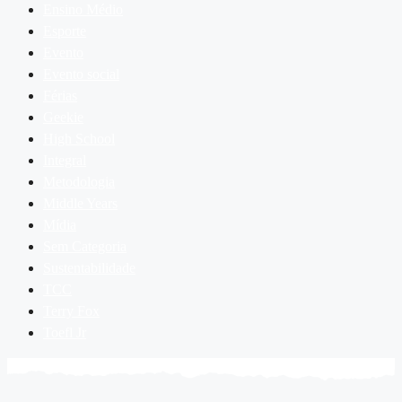
Ensino Médio
Esporte
Evento
Evento social
Férias
Geekie
High School
Integral
Metodologia
Middle Years
Mídia
Sem Categoria
Sustentabilidade
TCC
Terry Fox
Toefl Jr