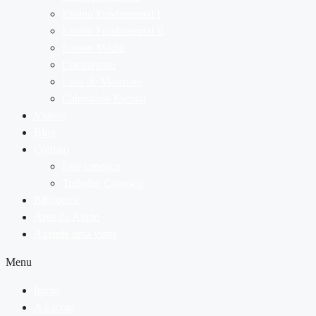
Ensino Fundamental I
Ensino Fundamental II
Ensino Médio
Contraturno
Lista de Materiais
Calendário Escolar
Vídeos
Blog
Contato
Fale conosco
Trabalhe Conosco
Biblioteca
Área do Aluno
Agende uma visita
Menu
Início
A Escola