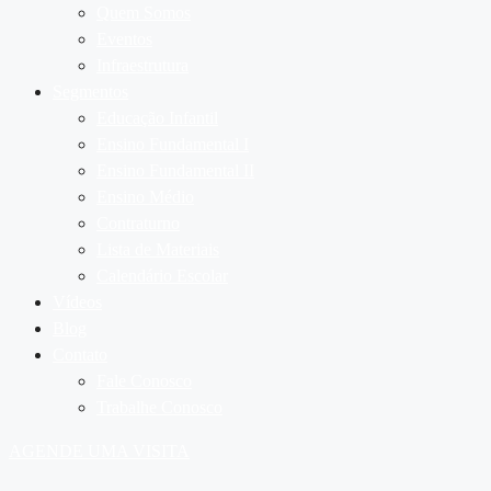
Quem Somos
Eventos
Infraestrutura
Segmentos
Educação Infantil
Ensino Fundamental I
Ensino Fundamental II
Ensino Médio
Contraturno
Lista de Materiais
Calendário Escolar
Vídeos
Blog
Contato
Fale Conosco
Trabalhe Conosco
AGENDE UMA VISITA