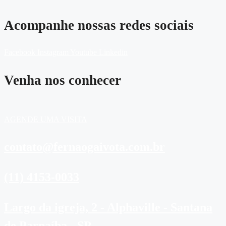
Acompanhe nossas redes sociais
Facebook
Instagram
Youtube
Linkedin
Venha nos conhecer
AGENDE UMA VISITA
contato@fernaogaivota.com.br
(11) 4153-0033
Largo da igreja, 2 - Alphaville - Santana
de Parnaíba - SP