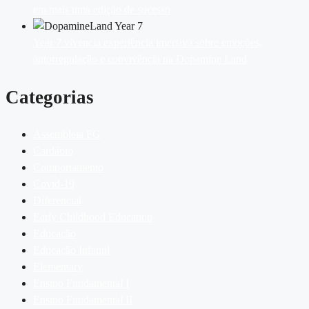
em mais uma edição de sucesso
Year 7 vivencia experiência imersiva sobre emoções,
autorregulação e convivência na Dopamine Land
Categorias
Assembleia FG
Cardápio
Comportamento
Covid-19
Diferencial
Early Childhood Education
Educação
Educação Infantil
Elementary
Ensino Fundamental I
Ensino Fundamental II