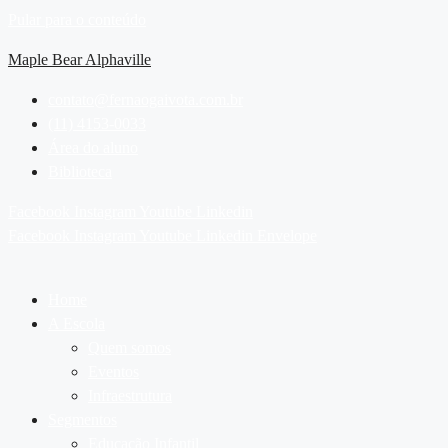
Pular para o conteúdo
Maple Bear Alphaville
contato@fernaogaivota.com.br
(11) 4153-0033
Área do aluno
Biblioteca
Facebook
Instagram
Youtube
Linkedin
Facebook
Instagram
Youtube
Linkedin
Envelope
Home
A Escola
Quem somos
Eventos
Infraestrutura
Segmentos
Educação Infantil