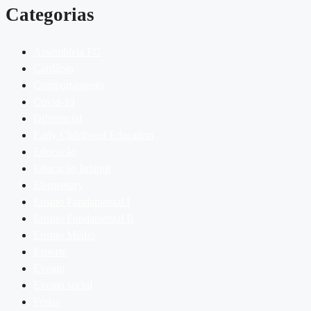
Categorias
Assembleia FG
Cardápio
Comportamento
Covid-19
Diferencial
Early Childhood Education
Educação
Educação Infantil
Elementary
Ensino Fundamental I
Ensino Fundamental II
Ensino Médio
Esporte
Evento
Evento social
Férias