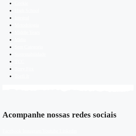
Geekie
High School
Integral
Metodologia
Middle Years
Mídia
Sem Categoria
Sustentabilidade
TCC
Terry Fox
Toefl Jr
Acompanhe nossas redes sociais
Facebook
Instagram
Youtube
Linkedin