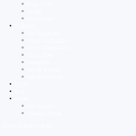
Quem Somos
Eventos
Infraestrutura
Segmentos
Educação Infantil
Ensino Fundamental I
Ensino Fundamental II
Ensino Médio
Contraturno
Lista de Materiais
Calendário Escolar
Vídeos
Blog
Contato
Fale Conosco
Trabalhe Conosco
AGENDE UMA VISITA