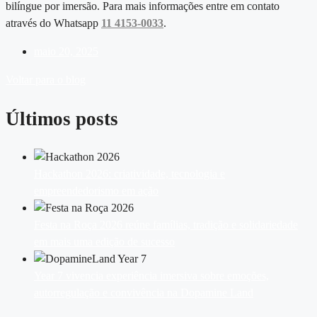
bilíngue por imersão. Para mais informações entre em contato
através do Whatsapp
11 4153-0033
.
maio 20, 2025
Voltar para o blog
Últimos posts
Hackathon 2026: criatividade, tecnologia e
empreendedorismo em ação
Festa na Roça 2026 reúne famílias, tradição e solidariedade
em mais uma edição de sucesso
Year 7 vivencia experiência imersiva sobre emoções,
autorregulação e convivência na Dopamine Land