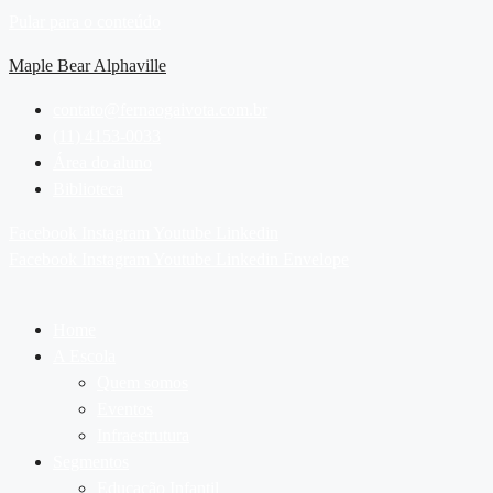
Pular para o conteúdo
Maple Bear Alphaville
contato@fernaogaivota.com.br
(11) 4153-0033
Área do aluno
Biblioteca
Facebook
Instagram
Youtube
Linkedin
Facebook
Instagram
Youtube
Linkedin
Envelope
Home
A Escola
Quem somos
Eventos
Infraestrutura
Segmentos
Educação Infantil