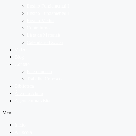
Ensino Fundamental I
Ensino Fundamental II
Ensino Médio
Contraturno
Lista de Materiais
Calendário Escolar
Vídeos
Blog
Contato
Fale conosco
Trabalhe Conosco
Biblioteca
Área do Aluno
Agende uma visita
Menu
Início
A Escola