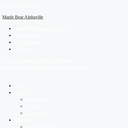
Pular para o conteúdo
Maple Bear Alphaville
contato@fernaogaivota.com.br
(11) 4153-0033
Área do aluno
Biblioteca
Facebook
Instagram
Youtube
Linkedin
Facebook
Instagram
Youtube
Linkedin
Envelope
Home
A Escola
Quem somos
Eventos
Infraestrutura
Segmentos
Educação Infantil