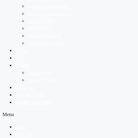
Ensino Fundamental I
Ensino Fundamental II
Ensino Médio
Contraturno
Lista de Materiais
Calendário Escolar
Vídeos
Blog
Contato
Fale conosco
Trabalhe Conosco
Biblioteca
Área do Aluno
Agende uma visita
Menu
Início
A Escola