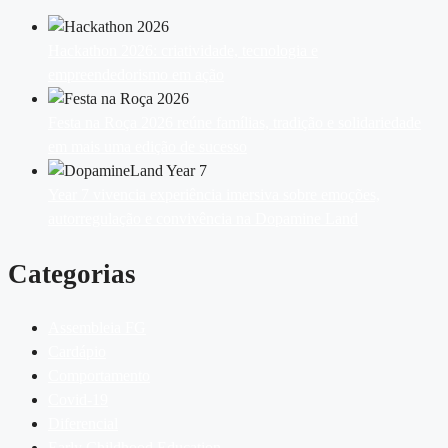
Hackathon 2026: criatividade, tecnologia e
empreendedorismo em ação
Festa na Roça 2026 reúne famílias, tradição e solidariedade
em mais uma edição de sucesso
Year 7 vivencia experiência imersiva sobre emoções,
autorregulação e convivência na Dopamine Land
Categorias
Assembleia FG
Cardápio
Comportamento
Covid-19
Diferencial
Early Childhood Education