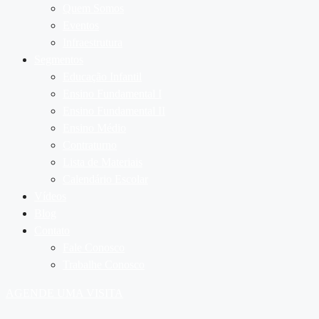
Quem Somos
Eventos
Infraestrutura
Segmentos
Educação Infantil
Ensino Fundamental I
Ensino Fundamental II
Ensino Médio
Contraturno
Lista de Materiais
Calendário Escolar
Vídeos
Blog
Contato
Fale Conosco
Trabalhe Conosco
AGENDE UMA VISITA