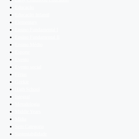
Educação
Educação Infantil
Elementary
Ensino Fundamental I
Ensino Fundamental II
Ensino Médio
Esporte
Evento
Evento social
Férias
Geekie
High School
Integral
Metodologia
Middle Years
Mídia
Sem Categoria
Sustentabilidade