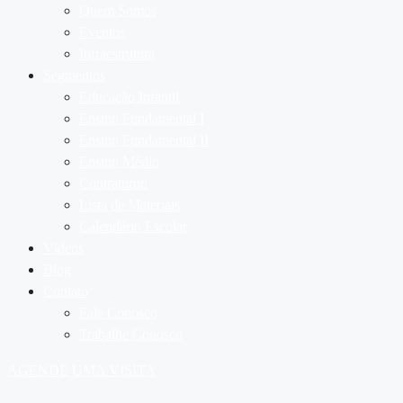
Quem Somos
Eventos
Infraestrutura
Segmentos
Educação Infantil
Ensino Fundamental I
Ensino Fundamental II
Ensino Médio
Contraturno
Lista de Materiais
Calendário Escolar
Vídeos
Blog
Contato
Fale Conosco
Trabalhe Conosco
AGENDE UMA VISITA