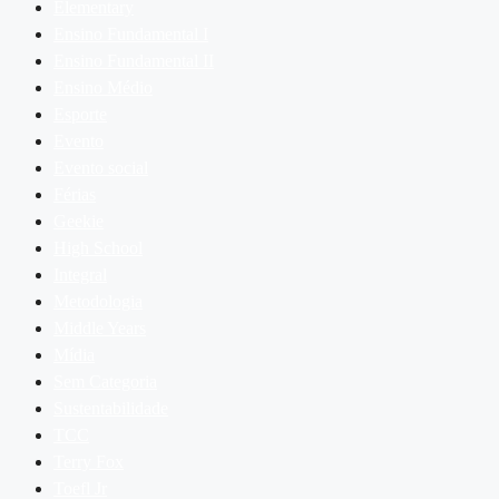
Elementary
Ensino Fundamental I
Ensino Fundamental II
Ensino Médio
Esporte
Evento
Evento social
Férias
Geekie
High School
Integral
Metodologia
Middle Years
Mídia
Sem Categoria
Sustentabilidade
TCC
Terry Fox
Toefl Jr