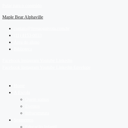
Pular para o conteúdo
Maple Bear Alphaville
contato@fernaogaivota.com.br
(11) 4153-0033
Área do aluno
Biblioteca
Facebook
Instagram
Youtube
Linkedin
Facebook
Instagram
Youtube
Linkedin
Envelope
Home
A Escola
Quem somos
Eventos
Infraestrutura
Segmentos
Educação Infantil