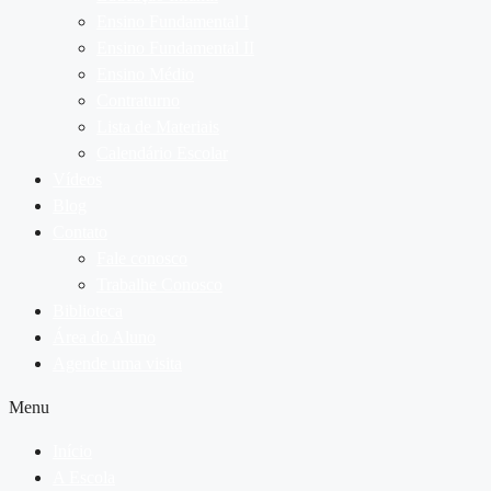
Ensino Fundamental I
Ensino Fundamental II
Ensino Médio
Contraturno
Lista de Materiais
Calendário Escolar
Vídeos
Blog
Contato
Fale conosco
Trabalhe Conosco
Biblioteca
Área do Aluno
Agende uma visita
Menu
Início
A Escola