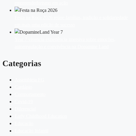
empreendedorismo em ação
Festa na Roça 2026 reúne famílias, tradição e solidariedade
em mais uma edição de sucesso
Year 7 vivencia experiência imersiva sobre emoções,
autorregulação e convivência na Dopamine Land
Categorias
Assembleia FG
Cardápio
Comportamento
Covid-19
Diferencial
Early Childhood Education
Educação
Educação Infantil