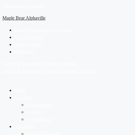
Pular para o conteúdo
Maple Bear Alphaville
contato@fernaogaivota.com.br
(11) 4153-0033
Área do aluno
Biblioteca
Facebook
Instagram
Youtube
Linkedin
Facebook
Instagram
Youtube
Linkedin
Envelope
Home
A Escola
Quem somos
Eventos
Infraestrutura
Segmentos
Educação Infantil