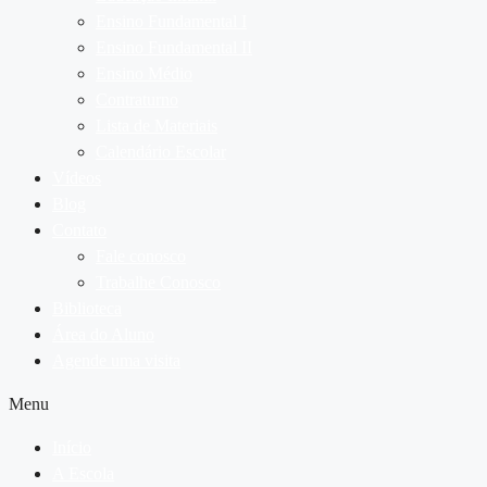
Ensino Fundamental I
Ensino Fundamental II
Ensino Médio
Contraturno
Lista de Materiais
Calendário Escolar
Vídeos
Blog
Contato
Fale conosco
Trabalhe Conosco
Biblioteca
Área do Aluno
Agende uma visita
Menu
Início
A Escola