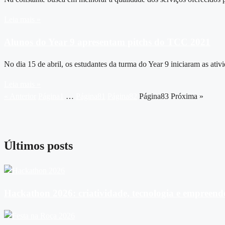
Leia mais »
Alunos do Year 9 apresentam pitchs do TCC 2021
No dia 15 de abril, os estudantes da turma do Year 9 iniciaram as a
Leia mais »
« Anterior
Página
1
…
Página
81
Página
82
Página
83
Próxima »
Últimos posts
Hackathon 2026: criatividade, tecnologia e empreen