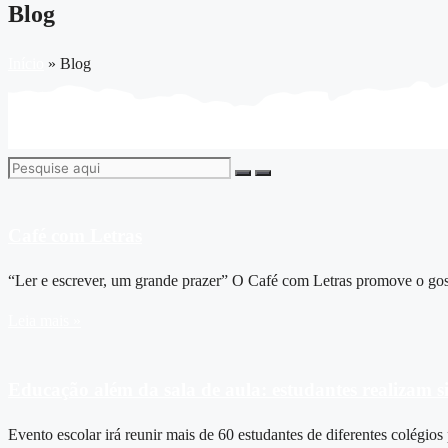
Blog
Início
»
Blog
Café com Letras
“Ler e escrever, um grande prazer” O Café com Letras promove o gosto 
Leia mais »
Educação além da sala de aula: estudantes realizam 
Evento escolar irá reunir mais de 60 estudantes de diferentes colégio