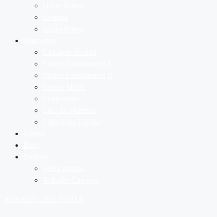
Quem Somos
Eventos
Infraestrutura
Segmentos
Educação Infantil
Ensino Fundamental I
Ensino Fundamental II
Ensino Médio
Contraturno
Lista de Materiais
Calendário Escolar
Vídeos
Blog
Contato
Fale Conosco
Trabalhe Conosco
AGENDE UMA VISITA