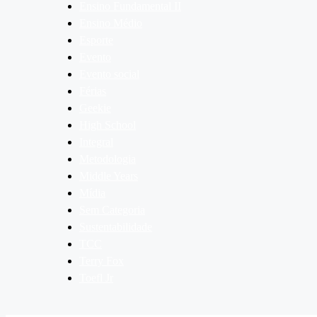
Ensino Fundamental II
Ensino Médio
Esporte
Evento
Evento social
Férias
Geekie
High School
Integral
Metodologia
Middle Years
Mídia
Sem Categoria
Sustentabilidade
TCC
Terry Fox
Toefl Jr