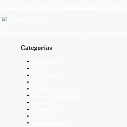
Festa na Roça 2026 reúne famílias, tradição e solida
Year 7 vivencia experiência imersiva sobre emoções,
Categorias
Assembleia FG
Cardápio
Comportamento
Covid-19
Diferencial
Early Childhood Education
Educação
Educação Infantil
Elementary
Ensino Fundamental I