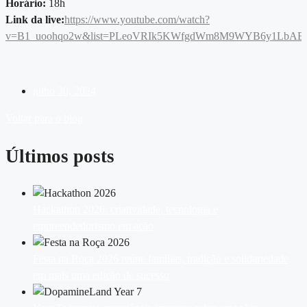
Horário:
18h
Link da live:
https://www.youtube.com/watch?
v=B1_uoohqo2w&list=PLeoVRIk5KWfgdWm8M9WYB6y1LbAEq
julho 30, 2024
Voltar para o blog
Últimos posts
Hackathon 2026: criatividade, tecnologia e
empreendedorismo em ação
Festa na Roça 2026 reúne famílias, tradição e solidariedade
em mais uma edição de sucesso