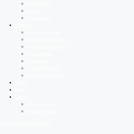
Quem Somos
Eventos
Infraestrutura
Segmentos
Educação Infantil
Ensino Fundamental I
Ensino Fundamental II
Ensino Médio
Contraturno
Lista de Materiais
Calendário Escolar
Vídeos
Blog
Contato
Fale Conosco
Trabalhe Conosco
AGENDE UMA VISITA