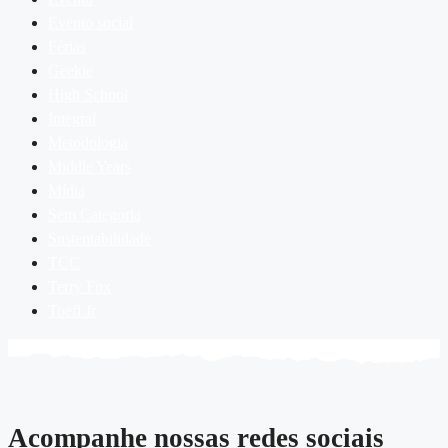
Evento social
Férias
Geekie
High School
Integral
Metodologia
Middle Years
Mídia
Sem Categoria
Sustentabilidade
TCC
Terry Fox
Toefl Jr
Acompanhe nossas redes sociais