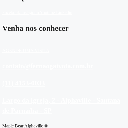
Facebook
Instagram
Youtube
Linkedin
Venha nos conhecer
AGENDE UMA VISITA
contato@fernaogaivota.com.br
(11) 4153-0033
Largo da igreja, 2 - Alphaville - Santana
de Parnaíba - SP
Maple Bear Alphaville ®