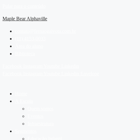
Pular para o conteúdo
Maple Bear Alphaville
contato@fernaogaivota.com.br
(11) 4153-0033
Área do aluno
Biblioteca
Facebook
Instagram
Youtube
Linkedin
Facebook
Instagram
Youtube
Linkedin
Envelope
Home
A Escola
Quem somos
Eventos
Infraestrutura
Segmentos
Educação Infantil