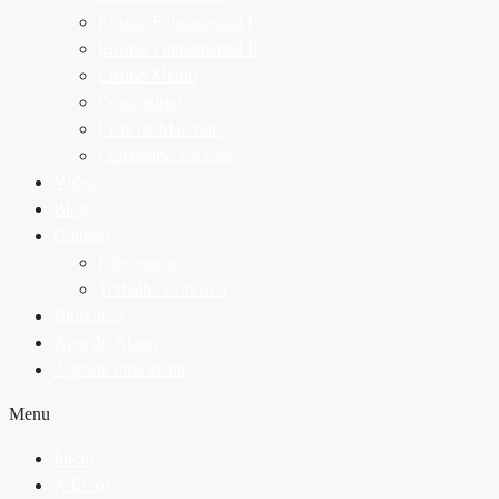
Ensino Fundamental I
Ensino Fundamental II
Ensino Médio
Contraturno
Lista de Materiais
Calendário Escolar
Vídeos
Blog
Contato
Fale conosco
Trabalhe Conosco
Biblioteca
Área do Aluno
Agende uma visita
Menu
Início
A Escola