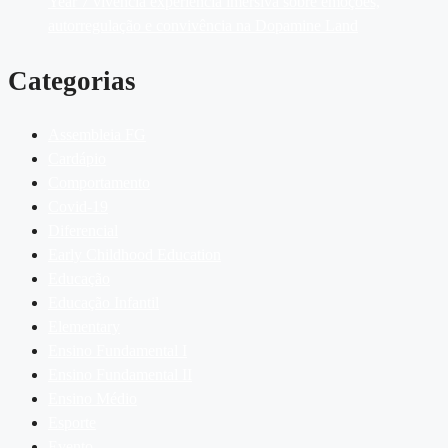
Year 7 vivencia experiência imersiva sobre emoções,
autorregulação e convivência na Dopamine Land
Categorias
Assembleia FG
Cardápio
Comportamento
Covid-19
Diferencial
Early Childhood Education
Educação
Educação Infantil
Elementary
Ensino Fundamental I
Ensino Fundamental II
Ensino Médio
Esporte
Evento