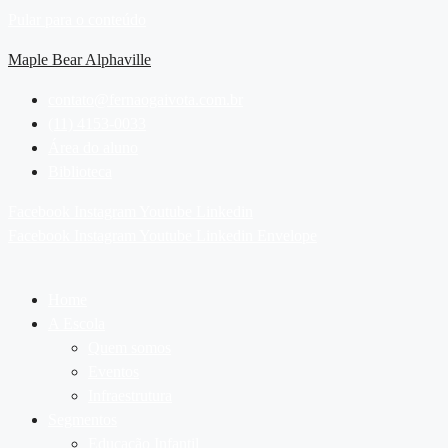
Pular para o conteúdo
Maple Bear Alphaville
contato@fernaogaivota.com.br
(11) 4153-0033
Área do aluno
Biblioteca
Facebook
Instagram
Youtube
Linkedin
Facebook
Instagram
Youtube
Linkedin
Envelope
Home
A Escola
Quem somos
Eventos
Infraestrutura
Segmentos
Educação Infantil