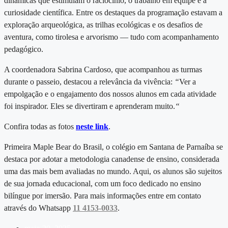
dinâmicas que estimulam o raciocínio, o trabalho em equipe e a
curiosidade científica. Entre os destaques da programação estavam a
exploração arqueológica, as trilhas ecológicas e os desafios de
aventura, como tirolesa e arvorismo — tudo com acompanhamento
pedagógico.
A coordenadora Sabrina Cardoso, que acompanhou as turmas
durante o passeio, destacou a relevância da vivência:
“
Ver a
empolgação e o engajamento dos nossos alunos em cada atividade
foi inspirador. Eles se divertiram e aprenderam muito.
“
Confira todas as fotos
neste link
.
Primeira Maple Bear do Brasil, o
colégio em Santana de Parnaíba
se
destaca por adotar a metodologia canadense de ensino, considerada
uma das mais bem avaliadas no mundo. Aqui, os alunos são sujeitos
de sua jornada educacional, com um foco dedicado no ensino
bilíngue por imersão. Para mais informações entre em contato
através do Whatsapp
11 4153-0033
.