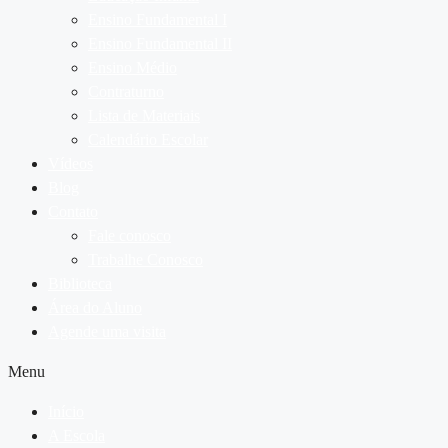
Ensino Fundamental I
Ensino Fundamental II
Ensino Médio
Contraturno
Lista de Materiais
Calendário Escolar
Vídeos
Blog
Contato
Fale conosco
Trabalhe Conosco
Biblioteca
Área do Aluno
Agende uma visita
Menu
Início
A Escola