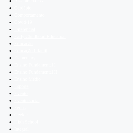
Assembleia FG
Cardápio
Comportamento
Covid-19
Diferencial
Early Childhood Education
Educação
Educação Infantil
Elementary
Ensino Fundamental I
Ensino Fundamental II
Ensino Médio
Esporte
Evento
Evento social
Férias
Geekie
High School
Integral