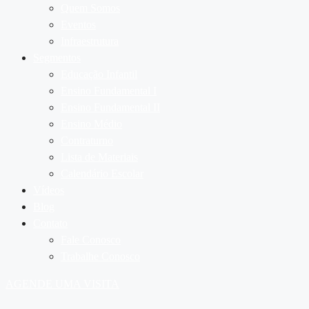
Quem Somos
Eventos
Infraestrutura
Segmentos
Educação Infantil
Ensino Fundamental I
Ensino Fundamental II
Ensino Médio
Contraturno
Lista de Materiais
Calendário Escolar
Vídeos
Blog
Contato
Fale Conosco
Trabalhe Conosco
AGENDE UMA VISITA