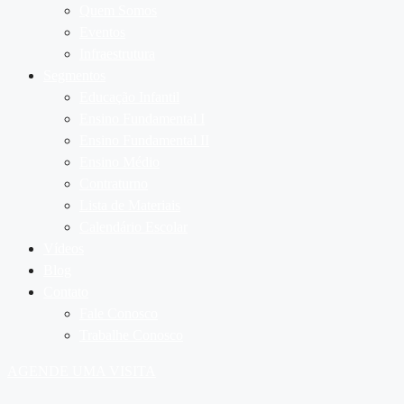
Quem Somos
Eventos
Infraestrutura
Segmentos
Educação Infantil
Ensino Fundamental I
Ensino Fundamental II
Ensino Médio
Contraturno
Lista de Materiais
Calendário Escolar
Vídeos
Blog
Contato
Fale Conosco
Trabalhe Conosco
AGENDE UMA VISITA