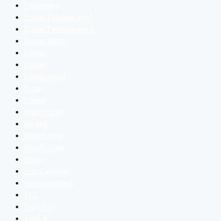
Elementary
Ensino Fundamental I
Ensino Fundamental II
Ensino Médio
Esporte
Evento
Evento social
Férias
Geekie
High School
Integral
Metodologia
Middle Years
Mídia
Sem Categoria
Sustentabilidade
TCC
Terry Fox
Toefl Jr