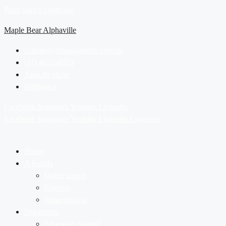
Pular para o conteúdo
Maple Bear Alphaville
contato@fernaogaivota.com.br
(11) 4153-0033
Área do aluno
Biblioteca
Facebook
Instagram
Youtube
Linkedin
Facebook
Instagram
Youtube
Linkedin
Envelope
Home
A Escola
Quem somos
Eventos
Infraestrutura
Segmentos
Educação Infantil