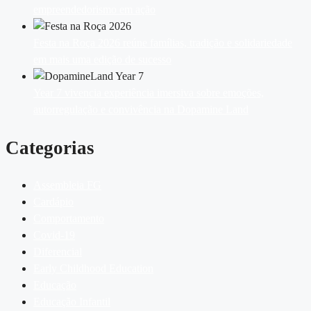
empreendedorismo em ação
Festa na Roça 2026 reúne famílias, tradição e solidariedade
em mais uma edição de sucesso
Year 7 vivencia experiência imersiva sobre emoções,
autorregulação e convivência na Dopamine Land
Categorias
Assembleia FG
Cardápio
Comportamento
Covid-19
Diferencial
Early Childhood Education
Educação
Educação Infantil