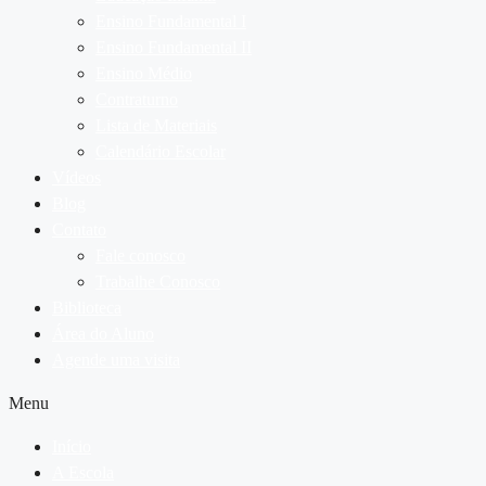
Ensino Fundamental I
Ensino Fundamental II
Ensino Médio
Contraturno
Lista de Materiais
Calendário Escolar
Vídeos
Blog
Contato
Fale conosco
Trabalhe Conosco
Biblioteca
Área do Aluno
Agende uma visita
Menu
Início
A Escola