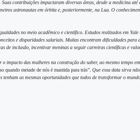
. Suas contribuições impactaram diversas áreas, desde a medicina até
imeiros astronautas em órbita e, posteriormente, na Lua. O conhecime
gualdades no meio acadêmico e científico. Estudos realizados em Yale
nceitos e disparidades salariais. Muitas encontram dificuldades para a
s de inclusão, incentivar meninas a seguir carreiras científicas e va
ar o impacto das mulheres na construção do saber, ao mesmo tempo em
so quando metade de nós é mantida para trás”.
Que essa data sirva nã
res tenham as mesmas oportunidades que todos de transformar o mundo