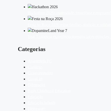
Hackathon 2026: criatividade, tecnologia e empreen
Festa na Roça 2026 reúne famílias, tradição e solid
Year 7 vivencia experiência imersiva sobre emoções
Categorias
Assembleia FG
Cardápio
Comportamento
Covid-19
Diferencial
Early Childhood Education
Educação
Educação Infantil
Elementary