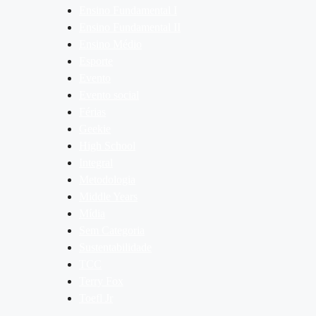
Ensino Fundamental I
Ensino Fundamental II
Ensino Médio
Esporte
Evento
Evento social
Férias
Geekie
High School
Integral
Metodologia
Middle Years
Mídia
Sem Categoria
Sustentabilidade
TCC
Terry Fox
Toefl Jr