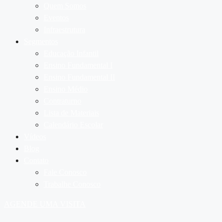
Quem Somos
Eventos
Infraestrutura
Segmentos
Educação Infantil
Ensino Fundamental I
Ensino Fundamental II
Ensino Médio
Contraturno
Lista de Materiais
Calendário Escolar
Vídeos
Blog
Contato
Fale Conosco
Trabalhe Conosco
AGENDE UMA VISITA