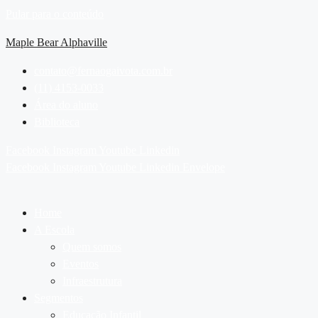
Pular para o conteúdo
Maple Bear Alphaville
contato@fernaogaivota.com.br
(11) 4153-0033
Área do aluno
Biblioteca
Facebook
Instagram
Youtube
Linkedin
Facebook
Instagram
Youtube
Linkedin
Envelope
Home
A Escola
Quem somos
Eventos
Infraestrutura
Segmentos
Educação Infantil