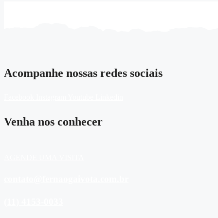
Acompanhe nossas redes sociais
Facebook
Instagram
Youtube
Linkedin
Venha nos conhecer
AGENDE UMA VISITA
contato@fernaogaivota.com.br
(11) 4153-0033