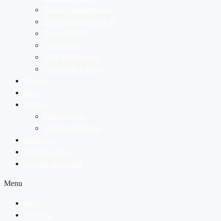
Ensino Fundamental I
Ensino Fundamental II
Ensino Médio
Contraturno
Lista de Materiais
Calendário Escolar
Vídeos
Blog
Contato
Fale conosco
Trabalhe Conosco
Biblioteca
Área do Aluno
Agende uma visita
Menu
Início
A Escola