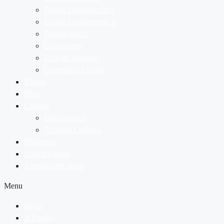
Ensino Fundamental I
Ensino Fundamental II
Ensino Médio
Contraturno
Lista de Materiais
Calendário Escolar
Vídeos
Blog
Contato
Fale conosco
Trabalhe Conosco
Biblioteca
Área do Aluno
Agende uma visita
Menu
Início
A Escola