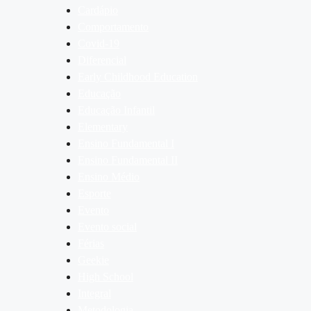
Cardápio
Comportamento
Covid-19
Diferencial
Early Childhood Education
Educação
Educação Infantil
Elementary
Ensino Fundamental I
Ensino Fundamental II
Ensino Médio
Esporte
Evento
Evento social
Férias
Geekie
High School
Integral
Metodologia