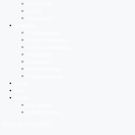
Quem Somos
Eventos
Infraestrutura
Segmentos
Educação Infantil
Ensino Fundamental I
Ensino Fundamental II
Ensino Médio
Contraturno
Lista de Materiais
Calendário Escolar
Vídeos
Blog
Contato
Fale Conosco
Trabalhe Conosco
AGENDE UMA VISITA