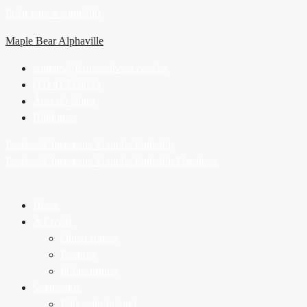
Pular para o conteúdo
Maple Bear Alphaville
contato@fernaogaivota.com.br
(11) 4153-0033
Área do aluno
Biblioteca
Facebook
Instagram
Youtube
Linkedin
Facebook
Instagram
Youtube
Linkedin
Envelope
Home
A Escola
Quem somos
Eventos
Infraestrutura
Segmentos
Educação Infantil