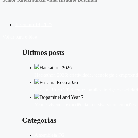
dezembro 19, 2025
Voltar para o blog
Últimos posts
Hackathon 2026: criatividade, tecnologia e empreen
Festa na Roça 2026 reúne famílias, tradição e solid
Year 7 vivencia experiência imersiva sobre emoções
Categorias
Assembleia FG