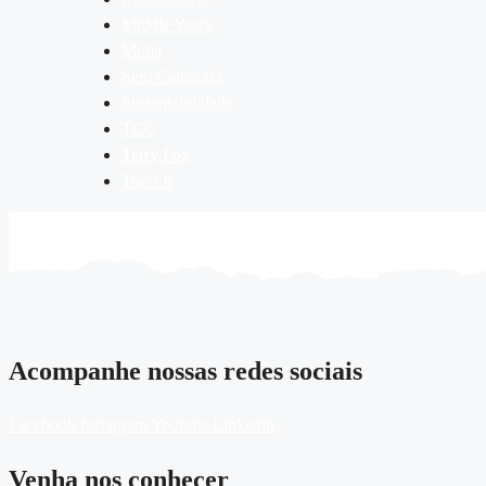
Middle Years
Mídia
Sem Categoria
Sustentabilidade
TCC
Terry Fox
Toefl Jr
Acompanhe nossas redes sociais
Facebook
Instagram
Youtube
Linkedin
Venha nos conhecer