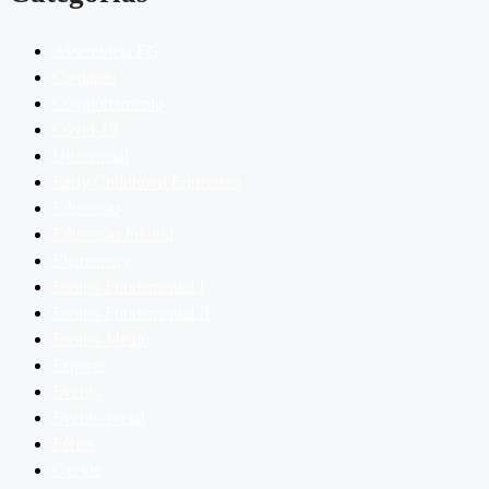
Assembleia FG
Cardápio
Comportamento
Covid-19
Diferencial
Early Childhood Education
Educação
Educação Infantil
Elementary
Ensino Fundamental I
Ensino Fundamental II
Ensino Médio
Esporte
Evento
Evento social
Férias
Geekie