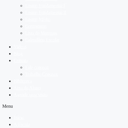
Ensino Fundamental I
Ensino Fundamental II
Ensino Médio
Contraturno
Lista de Materiais
Calendário Escolar
Vídeos
Blog
Contato
Fale conosco
Trabalhe Conosco
Biblioteca
Área do Aluno
Agende uma visita
Menu
Início
A Escola