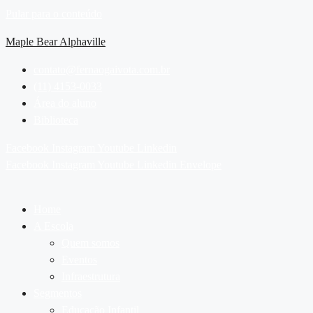
Pular para o conteúdo
Maple Bear Alphaville
contato@fernaogaivota.com.br
(11) 4153-0033
Área do aluno
Biblioteca
Facebook
Instagram
Youtube
Linkedin
Facebook
Instagram
Youtube
Linkedin
Envelope
Home
A Escola
Quem somos
Eventos
Infraestrutura
Segmentos
Educação Infantil