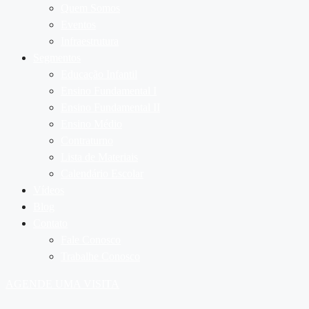
Quem Somos
Eventos
Infraestrutura
Segmentos
Educação Infantil
Ensino Fundamental I
Ensino Fundamental II
Ensino Médio
Contraturno
Lista de Materiais
Calendário Escolar
Vídeos
Blog
Contato
Fale Conosco
Trabalhe Conosco
AGENDE UMA VISITA