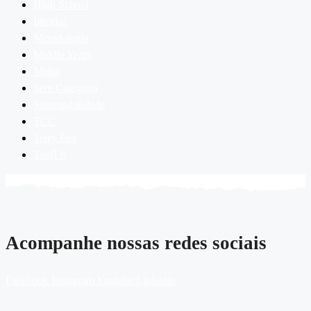
High School
Integral
Metodologia
Middle Years
Mídia
Sem Categoria
Sustentabilidade
TCC
Terry Fox
Toefl Jr
Acompanhe nossas redes sociais
Facebook
Instagram
Youtube
Linkedin